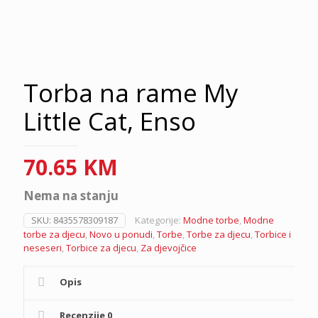
Torba na rame My
Little Cat, Enso
70.65
KM
Nema na stanju
SKU:
8435578309187
Kategorije:
Modne torbe
,
Modne
torbe za djecu
,
Novo u ponudi
,
Torbe
,
Torbe za djecu
,
Torbice i
neseseri
,
Torbice za djecu
,
Za djevojčice
Opis
Recenzije
0