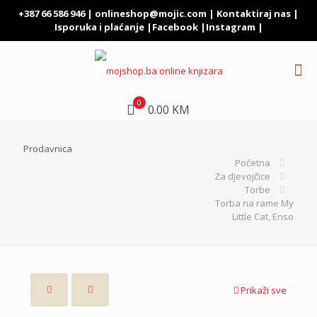
+387 66 586 946 |
onlineshop@mojic.com
|
Kontaktiraj nas
|
Isporuka i plaćanje
|
Facebook
|
Instagram
|
0
0.00 KM
Prodavnica
Početna
Za djevojčice
Torbe
Torba na rame My
Little Cat, Enso
Prikaži sve