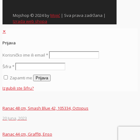
Mojshop © 2024 by
Mojić
| Sva prava zadržana |
Izrada web shopa
✕
Prijava
Korisničko ime ili email
*
Šifra
*
Zapamti me
Prijava
Izgubili ste šifru?
Ranac 48 cm, Smash Blue 42, 105334, Octopus
20 Juna, 2023
Ranac 44 cm, Graffiti, Enso