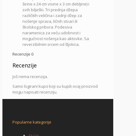
širine x 24 cm visine x 3 cm debljine) i
svih bilješki. Tri prednja džepa
različitih veličina i zadnji džep za
nošenje sprava, ličnih stvari ili
školskog pribora. Podesiva
naramenica za veću udobnost i
mogućnost nošenja kao aktovke. Sa
reverzibilnim srcem od šljokica.
Recenzije
0
Recenzije
Još nema recenzija.
Samo logirani kupci koji su kupili ovaj proizvod
mogu napisati recenziju.
Popularne kategorije
Akcije