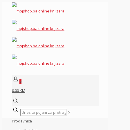
0
0.00 KM
✕
Prodavnica