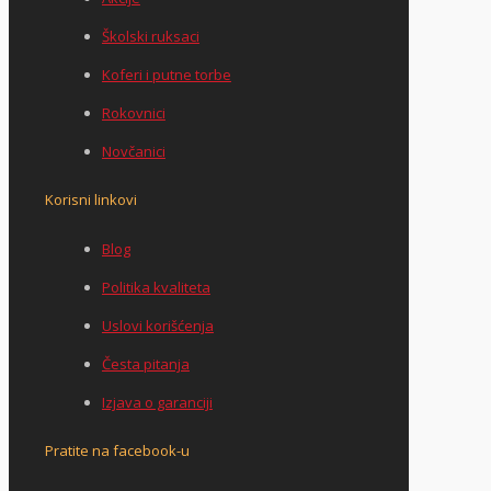
Školski ruksaci
Koferi i putne torbe
Rokovnici
Novčanici
Korisni linkovi
Blog
Politika kvaliteta
Uslovi korišćenja
Česta pitanja
Izjava o garanciji
Pratite na facebook-u