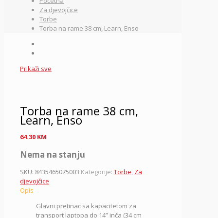
Početna
Za djevojčice
Torbe
Torba na rame 38 cm, Learn, Enso
Prikaži sve
Torba na rame 38 cm,
Learn, Enso
64.30
KM
Nema na stanju
SKU:
8435465075003
Kategorije:
Torbe
,
Za
djevojčice
Opis
Glavni pretinac sa kapacitetom za
transport laptopa do 14” inča (34 cm