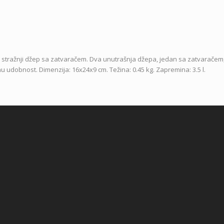
i stražnji džep sa zatvaračem.
Dva unutrašnja džepa, jedan sa zatvaračem,
udobnost. Dimenzija: 16x24x9 cm. Težina: 0.45 kg. Zapremina: 3.5 l.