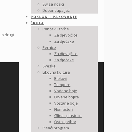
Swiza nožići
Dupont upaljači
POKLON I PAKOVANJE
ŠKOLA
Rančevi i torbe
 a drugi
Za djevojčice
Za dječake
Pernice
Za djevojčice
Za dječake
Sveske
Likovna kultura
Blokovi
Tempere
Vodene boje
Drvene bojice
Voštane boje
Flomasteri
Glina i plastelin
Ostali pribor
Pisaći program