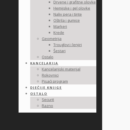
Drvene i grafitne olovke
Hemijske i gel olovke
Naliv pera i tinte
Oštrila i gumice
Markeri
Krede
Geometrija
Trouglovi i lenjiri
Šestari
Ostalo
KANCELARIJA
Kancelarijski materijal
Rokovnici
Pisaći program
DJEČIJE KNJIGE
OSTALO
Securit
Razno