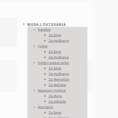
MODA I PUTOVANJA
Rančevi
Za žene
Za muškarce
Torbe
Za žene
Za muškarce
Koferi i putne torbe
Za žene
Za muškarce
Za djevojčice
Za dječake
Neseseri i torbice
Za djecu
Za odrasle
Novčanici
Za žene