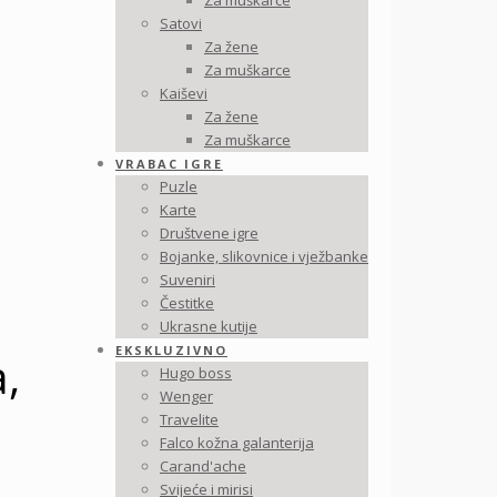
Za muškarce
Satovi
Za žene
Za muškarce
Kaiševi
Za žene
Za muškarce
VRABAC IGRE
Puzle
Karte
Društvene igre
Bojanke, slikovnice i vježbanke
Suveniri
Čestitke
Ukrasne kutije
EKSKLUZIVNO
,
Hugo boss
Wenger
Travelite
Falco kožna galanterija
Carand'ache
Svijeće i mirisi