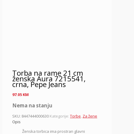
Torba na rame 21 cm
ženska Aura 7215541,
crna, Pepe Jeans
97.05
KM
Nema na stanju
SKU:
8447444000630
Kategorije:
Torbe
,
Za žene
Opis
Ženska torbica ima p
rostran glavni