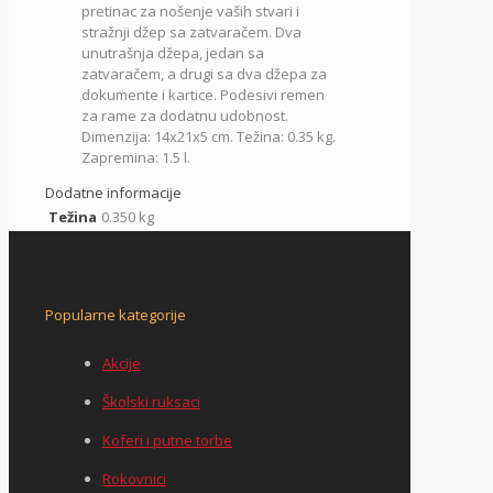
pretinac za nošenje vaših stvari i
stražnji džep sa zatvaračem.
Dva
unutrašnja džepa, jedan sa
zatvaračem, a drugi sa dva džepa za
dokumente i kartice.
Podesivi remen
za rame za dodatnu udobnost.
Dimenzija: 14x21x5 cm. Težina: 0.35 kg.
Zapremina: 1.5 l.
Dodatne informacije
Težina
0.350 kg
Popularne kategorije
Akcije
Školski ruksaci
Koferi i putne torbe
Rokovnici