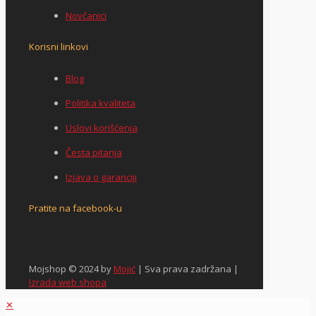
Novčanici
Korisni linkovi
Blog
Politika kvaliteta
Uslovi korišćenja
Česta pitanja
Izjava o garanciji
Pratite na facebook-u
Mojshop © 2024 by
Mojić
| Sva prava zadržana |
Izrada web shopa
✕