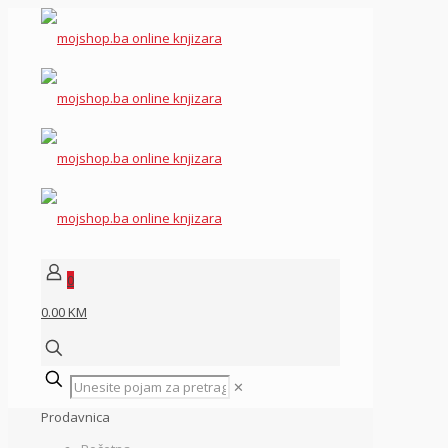
0
0.00 KM
✕
Prodavnica