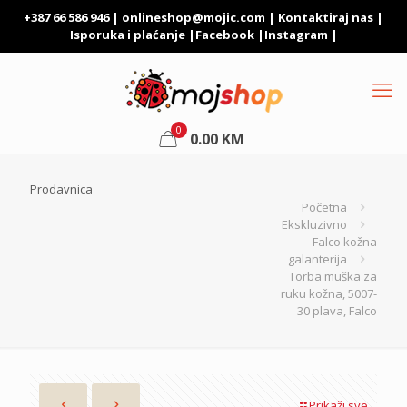
+387 66 586 946 |
onlineshop@mojic.com
|
Kontaktiraj nas
|
Isporuka i plaćanje
|
Facebook
|
Instagram
|
0
0.00
KM
Prodavnica
Početna
Ekskluzivno
Falco kožna
galanterija
Torba muška za
ruku kožna, 5007-
30 plava, Falco
Prikaži sve