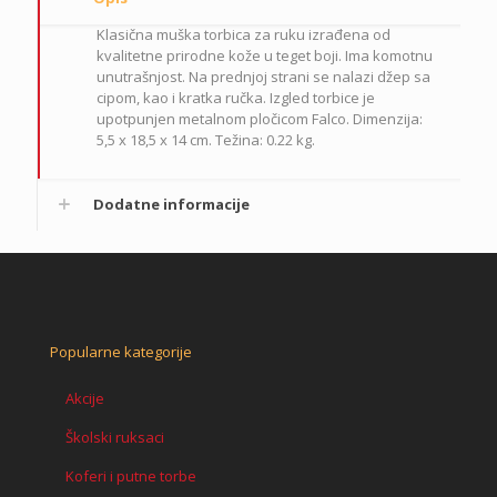
Klasična muška torbica za ruku izrađena od
kvalitetne prirodne kože u teget boji. Ima komotnu
unutrašnjost. Na prednjoj strani se nalazi džep sa
cipom, kao i kratka ručka. Izgled torbice je
upotpunjen metalnom pločicom Falco. Dimenzija:
5,5 x 18,5 x 14 cm. Težina: 0.22 kg.
Dodatne informacije
Popularne kategorije
Akcije
Školski ruksaci
Koferi i putne torbe