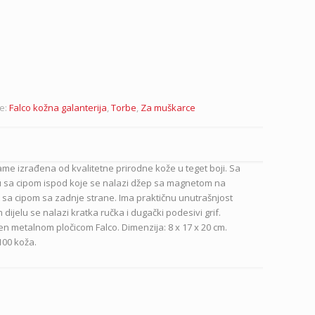
je:
Falco kožna galanterija
,
Torbe
,
Za muškarce
ame izrađena od kvalitetne prirodne kože u teget boji. Sa
u sa cipom ispod koje se nalazi džep sa magnetom na
p sa cipom sa zadnje strane. Ima praktičnu unutrašnjost
ijelu se nalazi kratka ručka i dugački podesivi grif.
en metalnom pločicom Falco. Dimenzija: 8 x 17 x 20 cm.
 100 koža.