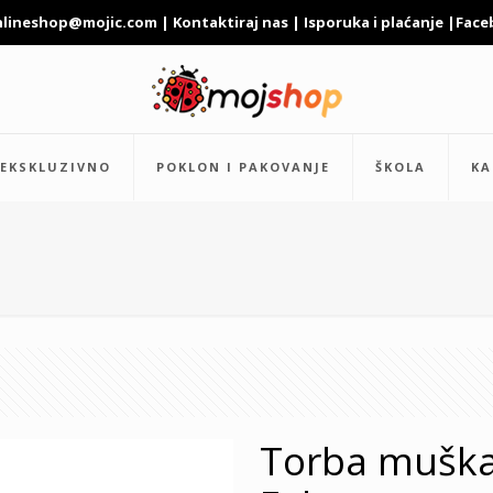
nlineshop@mojic.com
|
Kontaktiraj nas
|
Isporuka i plaćanje
|
Face
EKSKLUZIVNO
POKLON I PAKOVANJE
ŠKOLA
KA
Torba muška 