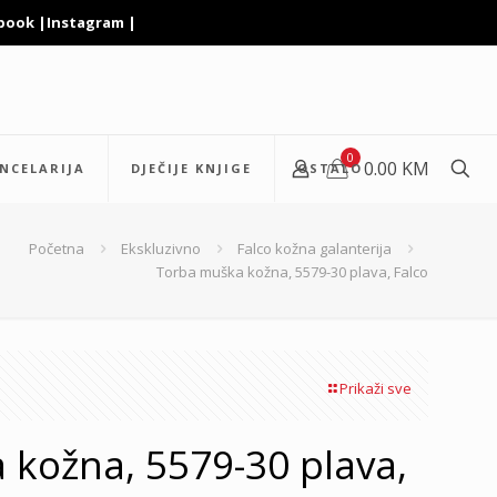
book
|
Instagram
|
0
0.00 KM
NCELARIJA
DJEČIJE KNJIGE
OSTALO
Početna
Ekskluzivno
Falco kožna galanterija
Torba muška kožna, 5579-30 plava, Falco
Prikaži sve
kožna, 5579-30 plava,