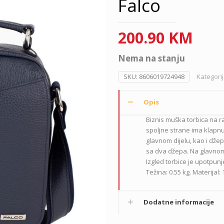
Falco
200.90
KM
Nema na stanju
SKU:
8606019724948
Kategori
Opis
Biznis muška torbica na r
spoljne strane ima klapn
glavnom dijelu, kao i dže
sa dva džepa. Na glavnom d
Izgled torbice je upotpunj
Težina: 0.55 kg. Materijal:
Dodatne informacije