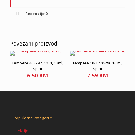
Recenzije
0
Povezani proizvodi
Tempere 403297, 10+1, 12ml,
Tempere 10/1 406296 16 ml,
Spirit
Spirit
6.50
KM
7.59
KM
Popularne kategorije
Akcije