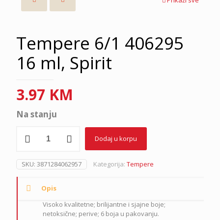
Tempere 6/1 406295
16 ml, Spirit
3.97
KM
Na stanju
Tempere
Dodaj u korpu
6/1
406295
16
SKU:
3871284062957
Kategorija:
Tempere
ml,
Spirit
količina
Opis
Visoko kvalitetne; brilijantne i sjajne boje;
netoksične; perive; 6 boja u pakovanju.