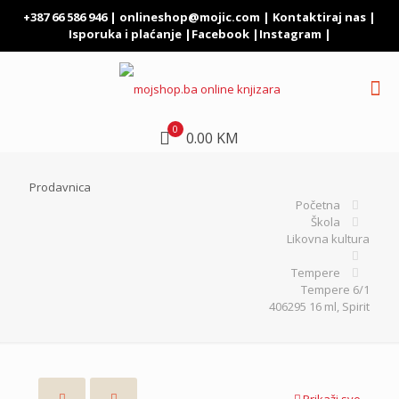
+387 66 586 946 |
onlineshop@mojic.com
|
Kontaktiraj nas
|
Isporuka i plaćanje
|
Facebook
|
Instagram
|
0
0.00 KM
Prodavnica
Početna
Škola
Likovna kultura
Tempere
Tempere 6/1
406295 16 ml, Spirit
Prikaži sve