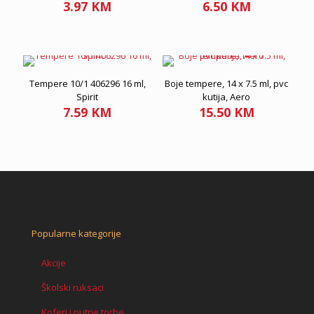
3.97
KM
6.50
KM
Tempere 10/1 406296 16 ml,
Boje tempere, 14 x 7.5 ml, pvc
Spirit
kutija, Aero
7.59
KM
15.50
KM
Popularne kategorije
Akcije
Školski ruksaci
Koferi i putne torbe