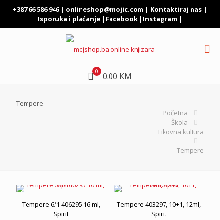
+387 66 586 946 |
onlineshop@mojic.com
|
Kontaktiraj nas
|
Isporuka i plaćanje
|
Facebook
|
Instagram
|
0
0.00 KM
Tempere
Početna
Škola
Likovna kultura
Tempere
Tempere 6/1 406295 16 ml,
Tempere 403297, 10+1, 12ml,
Spirit
Spirit