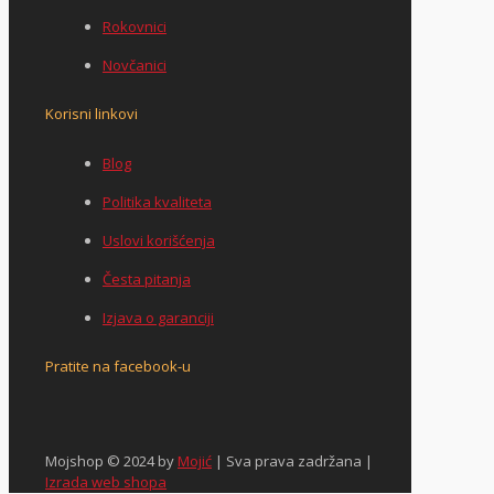
Rokovnici
Novčanici
Korisni linkovi
Blog
Politika kvaliteta
Uslovi korišćenja
Česta pitanja
Izjava o garanciji
Pratite na facebook-u
Mojshop © 2024 by
Mojić
| Sva prava zadržana |
Izrada web shopa