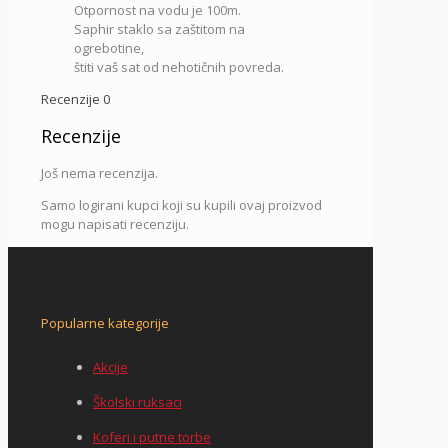
Otpornost na vodu je 100m.
Saphir staklo sa zaštitom na
ogrebotine,
štiti vaš sat od nehotičnih povreda.
Recenzije
0
Recenzije
Još nema recenzija.
Samo logirani kupci koji su kupili ovaj proizvod
mogu napisati recenziju.
Popularne kategorije
Akcije
Školski ruksaci
Koferi i putne torbe