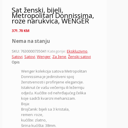
Sat ženski, bijeli,
Metropolitan Donnissima,
roze narukvica, WENGER
371.70
KM
Nema na stanju
SKU:
7630000735041
Kategorije:
Ekskluzivno
,
Satovi
,
Satovi
,
Wenger
,
Za žene
,
Ženski satovi
Opis
Wenger kolekcija satova Metropolitan
Donnissima je jedinstveni spoj
ženstvenosti i profinjene elegancije.
Istaknut će vašu večernju ili ležerniju
odjeću. Kućište od nehrđajućeg čelika
koje sadrži kvarcni mehanizam.
Boja:
Brojčanik: bijeli sa 3 kristala,
remen: roze,
kućište: zlatno,
širina kućišta: 38mm.