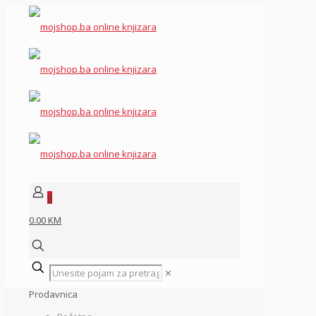
0
0.00 KM
✕
Prodavnica