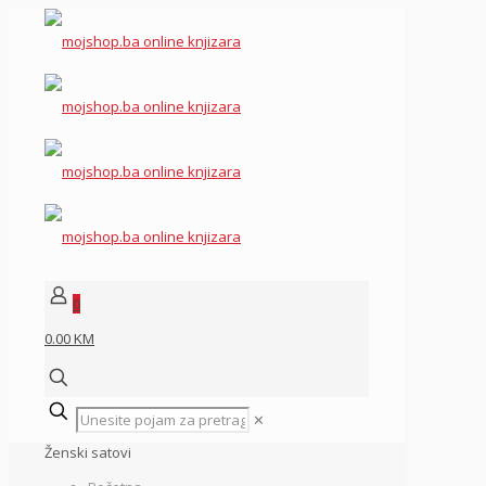
0
0.00 KM
✕
Ženski satovi