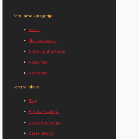
Popularne kategorije
Akcije
Školski ruksaci
Koferi i putne torbe
Rokovnici
Novčanici
Korisni linkovi
Blog
Politika kvaliteta
Uslovi korišćenja
Česta pitanja