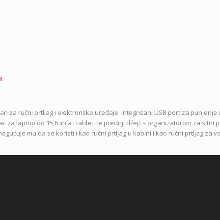
e
an za ručni prtljag i elektronske uređaje.
Integrisani USB port za punjenje 
ac za laptop do 15,6 inča i tablet, te prednji džep s organizatorom za sitni p
ćuje mu da se koristi i kao ručni prtljag u kabini i kao ručni prtljag za v