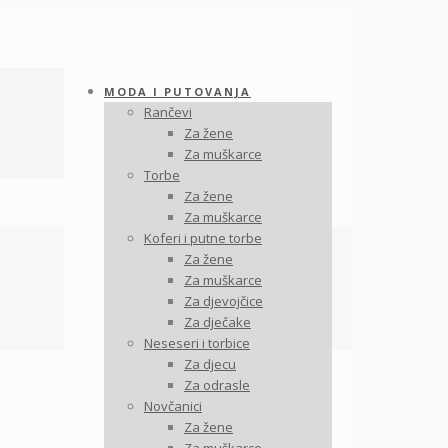
MODA I PUTOVANJA
Rančevi
Za žene
Za muškarce
Torbe
Za žene
Za muškarce
Koferi i putne torbe
Za žene
Za muškarce
Za djevojčice
Za dječake
Neseseri i torbice
Za djecu
Za odrasle
Novčanici
Za žene