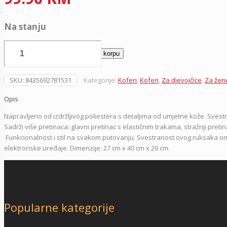
Na stanju
Ranac
Dodaj u korpu
40
cm
za
SKU:
8435692781531
Kategorije:
Koferi
,
Koferi
,
Za djevojčice
,
Za žen
putovanje
Forest
Opis
537287,
Napravljeno od izdržljivog poliestera s detaljima od umjetne kože.
Svestr
lila,
Sadrži više pretinaca: glavni pretinac s elastičnim trakama, stražnji pretin
Movom
Funkcionalnost i stil na svakom putovanju. Svestranost ovog ruksaka omogu
količina
elektronske uređaje. Dimenzije: 27 cm x 40 cm x 20 cm.
Popularne kategorije