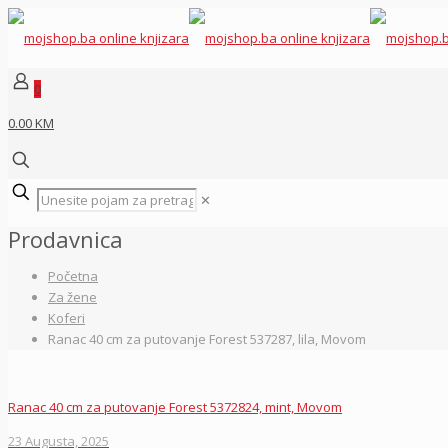
0
0.00 KM
✕
Prodavnica
Početna
Za žene
Koferi
Ranac 40 cm za putovanje Forest 537287, lila, Movom
Ranac 40 cm za putovanje Forest 5372824, mint, Movom
23 Augusta, 2025