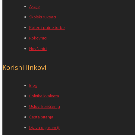
Akcije
Školski ruksaci
Koferi i putne torbe
Rokovnici
Novčanici
Korisni linkovi
Blog
Politika kvaliteta
Uslovi korišćenja
Česta pitanja
Izjava o garanciji