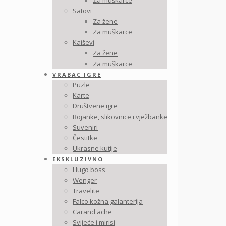
Za muškarce
Satovi
Za žene
Za muškarce
Kaiševi
Za žene
Za muškarce
VRABAC IGRE
Puzle
Karte
Društvene igre
Bojanke, slikovnice i vježbanke
Suveniri
Čestitke
Ukrasne kutije
EKSKLUZIVNO
Hugo boss
Wenger
Travelite
Falco kožna galanterija
Carand'ache
Svijeće i mirisi