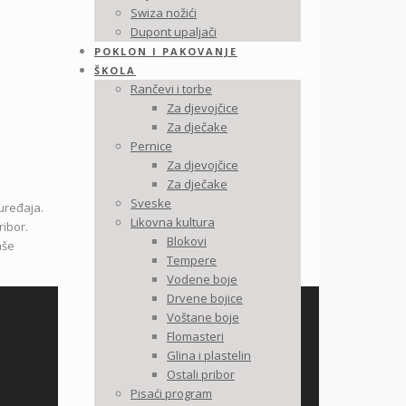
Swiza nožići
Dupont upaljači
POKLON I PAKOVANJE
ŠKOLA
Rančevi i torbe
Za djevojčice
Za dječake
Pernice
Za djevojčice
Za dječake
Sveske
uređaja.
Likovna kultura
ribor.
Blokovi
aše
Tempere
Vodene boje
Drvene bojice
Voštane boje
Flomasteri
Glina i plastelin
Ostali pribor
Pisaći program