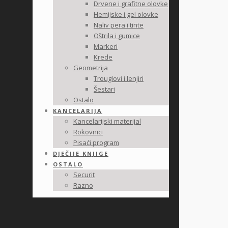
Drvene i grafitne olovke
Hemijske i gel olovke
Naliv pera i tinte
Oštrila i gumice
Markeri
Krede
Geometrija
Trouglovi i lenjiri
Šestari
Ostalo
KANCELARIJA
Kancelarijski materijal
Rokovnici
Pisaći program
DJEČIJE KNJIGE
OSTALO
Securit
Razno