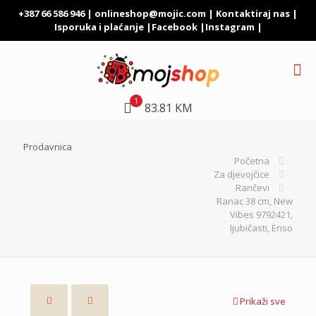
+387 66 586 946 |
onlineshop@mojic.com
|
Kontaktiraj nas
|
Isporuka i plaćanje
|
Facebook
|
Instagram
|
1
83.81 KM
Prodavnica
Početna
Za djevojčice
Rančevi
Ranac 38 cm, New
Vibes 9792421,
ljubičasti, Enso
Prikaži sve