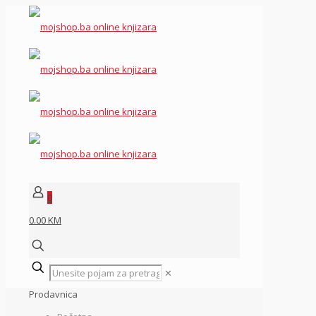
0
0.00 KM
✕
Prodavnica