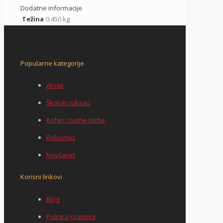
Dodatne informacije
Težina
0.450 kg
Popularne kategorije
Akcije
Školski ruksaci
Koferi i putne torbe
Rokovnici
Novčanici
Korisni linkovi
Blog
Politika kvaliteta