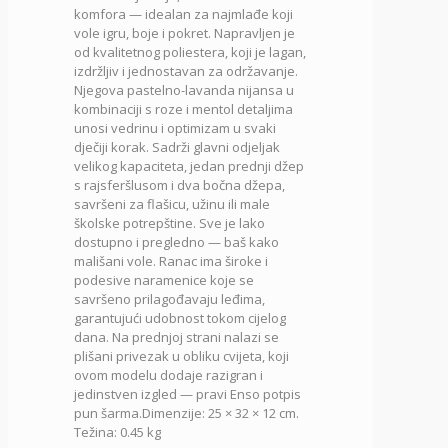
komfora — idealan za najmlađe koji
količina
vole igru, boje i pokret. Napravljen je
od kvalitetnog poliestera, koji je lagan,
izdržljiv i jednostavan za održavanje.
Njegova pastelno-lavanda nijansa u
kombinaciji s roze i mentol detaljima
unosi vedrinu i optimizam u svaki
dječiji korak. Sadrži glavni odjeljak
velikog kapaciteta, jedan prednji džep
s rajsferšlusom i dva bočna džepa,
savršeni za flašicu, užinu ili male
školske potrepštine. Sve je lako
dostupno i pregledno — baš kako
mališani vole. Ranac ima široke i
podesive naramenice koje se
savršeno prilagođavaju leđima,
garantujući udobnost tokom cijelog
dana. Na prednjoj strani nalazi se
plišani privezak u obliku cvijeta, koji
ovom modelu dodaje razigran i
jedinstven izgled — pravi Enso potpis
pun šarma.Dimenzije: 25 × 32 × 12 cm.
Težina: 0.45 kg