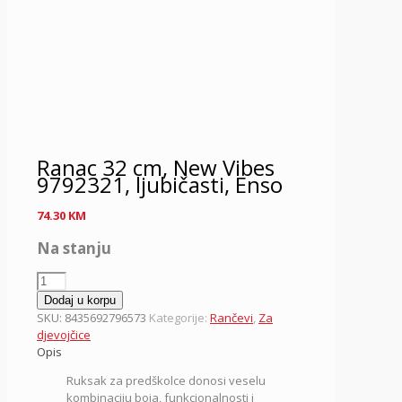
Ranac 32 cm, New Vibes
9792321, ljubičasti, Enso
74.30
KM
Na stanju
Ranac
32
Dodaj u korpu
cm,
SKU:
8435692796573
Kategorije:
Rančevi
,
Za
New
djevojčice
Vibes
Opis
9792321,
Ruksak za predškolce donosi veselu
ljubičasti,
kombinaciju boja, funkcionalnosti i
Enso