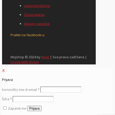
Uslovi korišćenja
Česta pitanja
Izjava o garanciji
Pratite na facebook-u
Mojshop © 2024 by
Mojić
| Sva prava zadržana |
Izrada web shopa
✕
Prijava
Korisničko ime ili email
*
Šifra
*
Zapamti me
Prijava