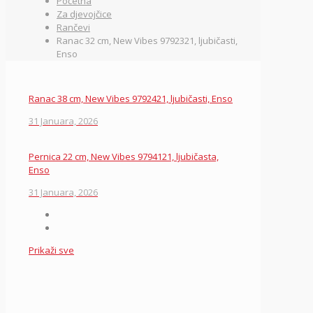
Početna
Za djevojčice
Rančevi
Ranac 32 cm, New Vibes 9792321, ljubičasti,
Enso
Ranac 38 cm, New Vibes 9792421, ljubičasti, Enso
31 Januara, 2026
Pernica 22 cm, New Vibes 9794121, ljubičasta,
Enso
31 Januara, 2026
Prikaži sve