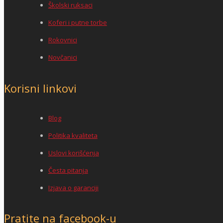
Školski ruksaci
Koferi i putne torbe
Rokovnici
Novčanici
Korisni linkovi
Blog
Politika kvaliteta
Uslovi korišćenja
Česta pitanja
Izjava o garanciji
Pratite na facebook-u