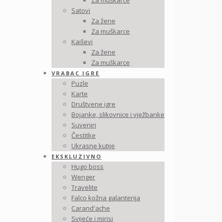
Za muškarce
Satovi
Za žene
Za muškarce
Kaiševi
Za žene
Za muškarce
VRABAC IGRE
Puzle
Karte
Društvene igre
Bojanke, slikovnice i vježbanke
Suveniri
Čestitke
Ukrasne kutije
EKSKLUZIVNO
Hugo boss
Wenger
Travelite
Falco kožna galanterija
Carand'ache
Svijeće i mirisi