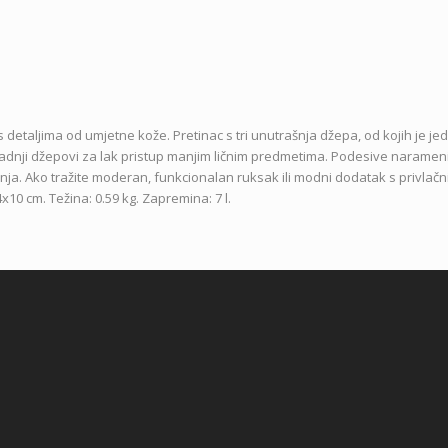
s detaljima od umjetne kože.
Pretinac s tri unutrašnja džepa, od kojih je je
zadnji džepovi za lak pristup manjim ličnim predmetima.
Podesive narameni
nja. Ako tražite moderan, funkcionalan ruksak ili modni dodatak s privlač
x10 cm. Težina: 0.59 kg. Zapremina: 7 l.