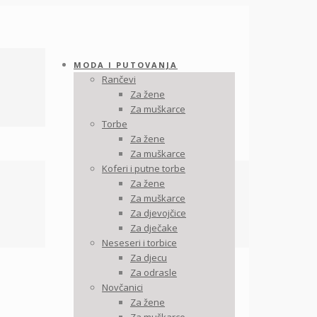
MODA I PUTOVANJA
Rančevi
Za žene
Za muškarce
Torbe
Za žene
Za muškarce
Koferi i putne torbe
Za žene
Za muškarce
Za djevojčice
Za dječake
Neseseri i torbice
Za djecu
Za odrasle
Novčanici
Za žene