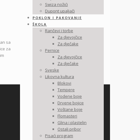
Swiza nožići
Dupont upaljači
POKLON I PAKOVANJE
ŠKOLA
Rančevi i torbe
Za djevojčice
dan sa
Za dječake
ce za
Pernice
nim
Za djevojčice
Za dječake
Sveske
Likovna kultura
Blokovi
Tempere
Vodene boje
Drvene bojice
Voštane boje
Flomasteri
Glina i plastelin
Ostali pribor
Pisaći program