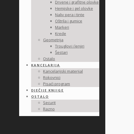
Drvene i grafitne olovke
Hemijske i gel olovke
Naliv pera i tinte
Oštrila i gumice
Markeri
Krede
Geometrija
Trouglovi i lenjiri
Šestari
Ostalo
KANCELARIJA
Kancelarijski materijal
Rokovnici
Pisaći program
DJEČIJE KNJIGE
OSTALO
Securit
Razno