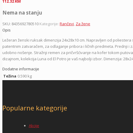
112.32
KM
Nema na stanju
SKU:
8435692780510
Kategorije:
Rančevi
,
Za žene
Opis
Ležeran ženski ruksak dimenzija 24x28x10 cm. Napravljen od poliestera 
patentnim zatvaračem, za odlaganje pribora i ličnih predmeta.
Prednji i 
udobno nošenje.
Stražnji remen za pričvršćivanje na kofer tokom putova
dizajnom, kolekcija Luna od El Potro je vaš najbolji izbor. Dimenzija: 28x24
Dodatne informacije
Težina
0.590 kg
Popularne kategorije
Akcije