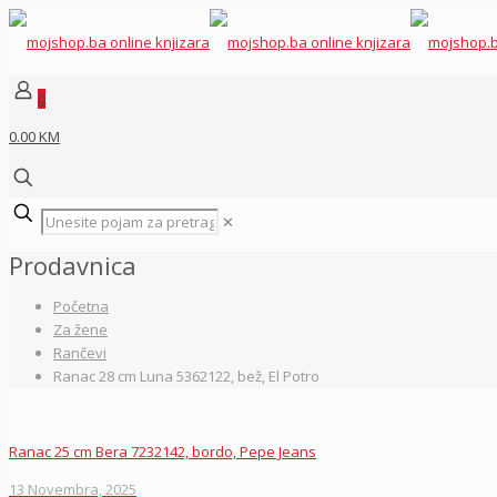
0
0.00 KM
✕
Prodavnica
Početna
Za žene
Rančevi
Ranac 28 cm Luna 5362122, bež, El Potro
Ranac 25 cm Bera 7232142, bordo, Pepe Jeans
13 Novembra, 2025