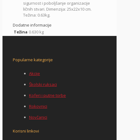
sigurnost i poboljšanje organizacije
ličnih stvari. Dimenzija: 25x22x10 cm.
Težina: 0.63kg.
Dodatne informacije
Težina
0.630 kg
Popularne kategorije
Akcije
Školski ruksaci
Koferi i putne torbe
Rokovnici
Novčanici
Korisni linkovi