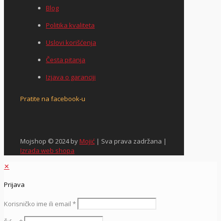
Blog
Politika kvaliteta
Uslovi korišćenja
Česta pitanja
Izjava o garanciji
Pratite na facebook-u
Mojshop © 2024 by
Mojić
| Sva prava zadržana |
Izrada web shopa
✕
Prijava
Korisničko ime ili email
*