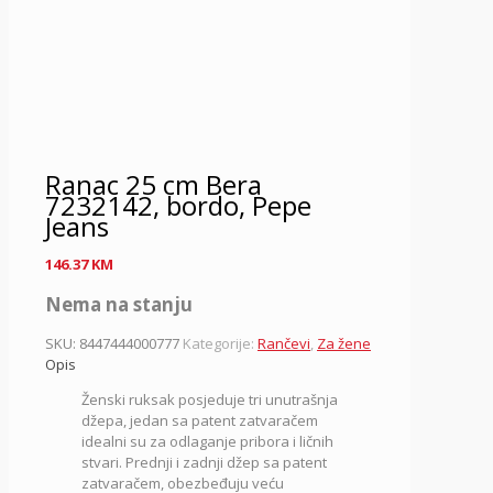
Ranac 25 cm Bera
7232142, bordo, Pepe
Jeans
146.37
KM
Nema na stanju
SKU:
8447444000777
Kategorije:
Rančevi
,
Za žene
Opis
Ženski ruksak posjeduje tri unutrašnja
džepa, jedan sa patent zatvaračem
idealni su za odlaganje pribora i ličnih
stvari. Prednji i zadnji džep sa patent
zatvaračem, obezbeđuju veću