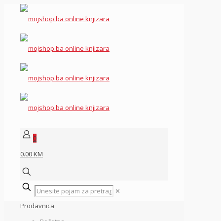
0
0.00 KM
✕
Prodavnica