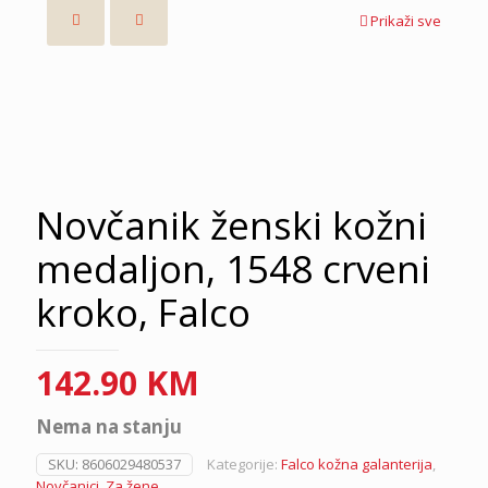
Prikaži sve
Novčanik ženski kožni
medaljon, 1548 crveni
kroko, Falco
142.90
KM
Nema na stanju
SKU:
8606029480537
Kategorije:
Falco kožna galanterija
,
Novčanici
,
Za žene