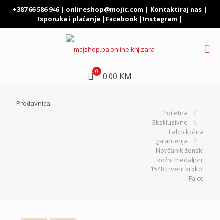
+387 66 586 946 |
onlineshop@mojic.com
|
Kontaktiraj nas
|
Isporuka i plaćanje
|
Facebook
|
Instagram
|
0
0.00 KM
Prodavnica
Početna
Ekskluzivno
Falco kožna
galanterija
Novčanik ženski
kožni medaljon,
1548 crveni kroko,
Falco