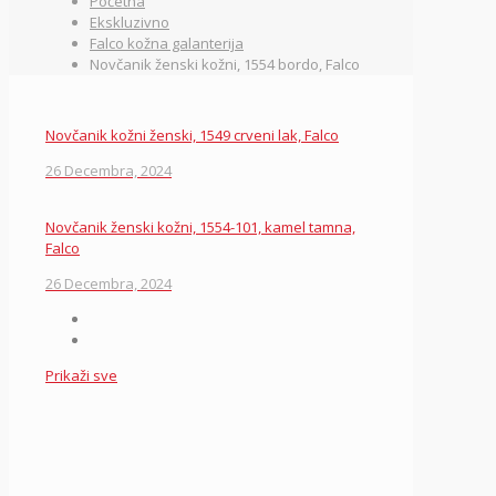
Početna
Ekskluzivno
Falco kožna galanterija
Novčanik ženski kožni, 1554 bordo, Falco
Novčanik kožni ženski, 1549 crveni lak, Falco
26 Decembra, 2024
Novčanik ženski kožni, 1554-101, kamel tamna,
Falco
26 Decembra, 2024
Prikaži sve