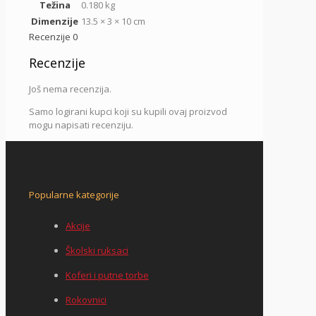
Težina
0.180 kg
Dimenzije
13.5 × 3 × 10 cm
Recenzije
0
Recenzije
Još nema recenzija.
Samo logirani kupci koji su kupili ovaj proizvod
mogu napisati recenziju.
Popularne kategorije
Akcije
Školski ruksaci
Koferi i putne torbe
Rokovnici