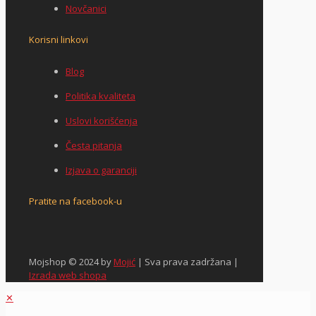
Novčanici
Korisni linkovi
Blog
Politika kvaliteta
Uslovi korišćenja
Česta pitanja
Izjava o garanciji
Pratite na facebook-u
Mojshop © 2024 by
Mojić
| Sva prava zadržana |
Izrada web shopa
✕