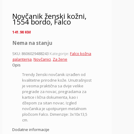
Novčanik ženski kožni,
1554 bordo, Falco
141.90
KM
Nema na stanju
SKU:
8606029488243
Kategorije:
Falco kožna
galanterija
,
Novčanici
,
Za žene
Opis
Trendy ženski novčanik izrađen od
kvalitetne prirodne kože. Unutrašnjost
je veoma praktična sa dvije velike
pregrade za novac, pregradama za
kartice i lična dokumenta, kao i
džepom za sitan novac. Izgled
novčanika je upotpunjen metalnom
pločicom Falco. Dimenzije: 3x10x13,5
cm.
Dodatne informacije