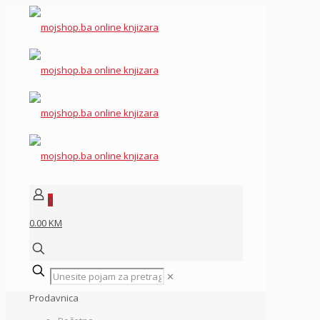
0
0.00 KM
✕
Prodavnica