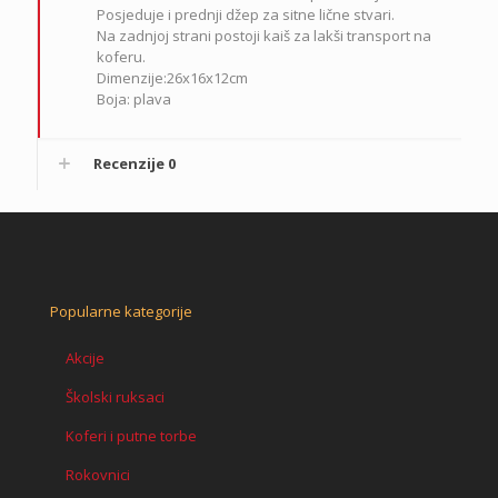
Posjeduje i prednji džep za sitne lične stvari.
Na zadnjoj strani postoji kaiš za lakši transport na
koferu.
Dimenzije:26x16x12cm
Boja: plava
Recenzije
0
Popularne kategorije
Akcije
Školski ruksaci
Koferi i putne torbe
Rokovnici