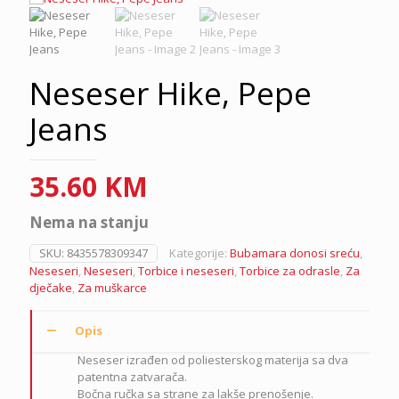
Neseser Hike, Pepe
Jeans
35.60
KM
Nema na stanju
SKU:
8435578309347
Kategorije:
Bubamara donosi sreću
,
Neseseri
,
Neseseri
,
Torbice i neseseri
,
Torbice za odrasle
,
Za
dječake
,
Za muškarce
Opis
Neseser izrađen od poliesterskog materija sa dva
patentna zatvarača.
Bočna ručka sa strane za lakše prenošenje.