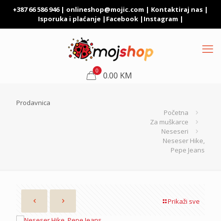
+387 66 586 946 |
onlineshop@mojic.com
|
Kontaktiraj nas
|
Isporuka i plaćanje
|
Facebook
|
Instagram
|
0
0.00 KM
Prodavnica
Početna
Za muškarce
Neseseri
Neseser Hike,
Pepe Jeans
Prikaži sve