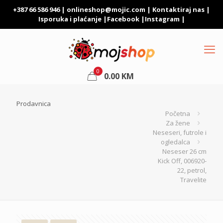
+387 66 586 946 |
onlineshop@mojic.com
|
Kontaktiraj nas
|
Isporuka i plaćanje
|
Facebook
|
Instagram
|
0
0.00
KM
Prodavnica
Početna
Za žene
Neseseri, futrole i
ogledalca
Neseser 26 cm
Kick Off, 006920-
22, petrol,
Travelite