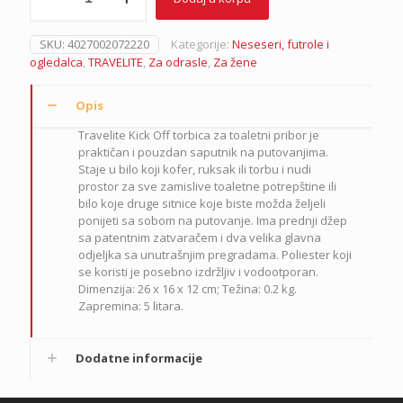
cm
Kick
SKU:
4027002072220
Kategorije:
Neseseri, futrole i
Off,
ogledalca
,
TRAVELITE
,
Za odrasle
,
Za žene
006920-
22,
petrol,
Opis
Travelite
Travelite Kick Off torbica za toaletni pribor je
količina
praktičan i pouzdan saputnik na putovanjima.
Staje u bilo koji kofer, ruksak ili torbu i nudi
prostor za sve zamislive toaletne potrepštine ili
bilo koje druge sitnice koje biste možda željeli
ponijeti sa sobom na putovanje. Ima prednji džep
sa patentnim zatvaračem i dva velika glavna
odjeljka sa unutrašnjim pregradama. Poliester koji
se koristi je posebno izdržljiv i vodootporan.
Dimenzija: 26 x 16 x 12 cm; Težina: 0.2 kg.
Zapremina: 5 litara.
Dodatne informacije