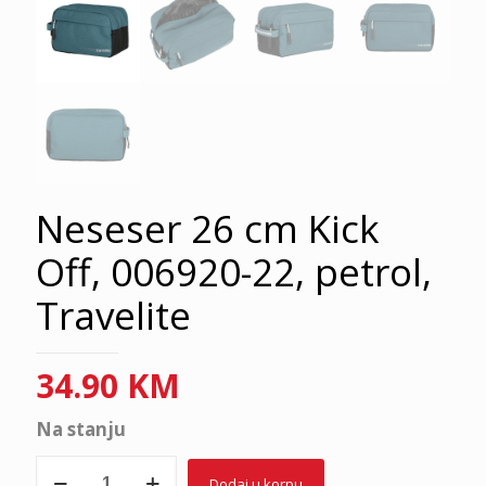
Neseser 26 cm Kick
Off, 006920-22, petrol,
Travelite
34.90
KM
Na stanju
Neseser
Dodaj u korpu
26