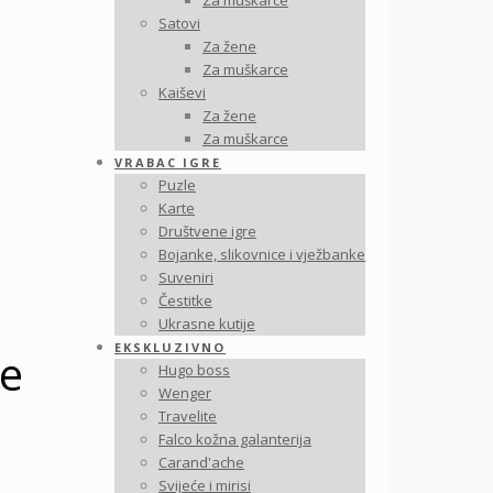
Za muškarce
Satovi
Za žene
Za muškarce
Kaiševi
Za žene
Za muškarce
VRABAC IGRE
Puzle
Karte
Društvene igre
Bojanke, slikovnice i vježbanke
Suveniri
Čestitke
Ukrasne kutije
EKSKLUZIVNO
te
Hugo boss
Wenger
Travelite
Falco kožna galanterija
Carand'ache
Svijeće i mirisi