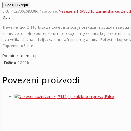
Neseser
Dodaj u korpu
26
SKU:
4027002093386
Kategorije:
Neseseri
,
TRAVELITE
,
Za muškarce
,
Za od
cm
Opis
Kick
Travelite Kick Off torbica za toaletni pribor je praktičan i pouzdan saputni
Off,
zamislive toaletne potrepštine ili bilo koje druge sitnice koje biste mož
006920-
dva velika glavna odjeljka sa unutrašnjim pregradama. Poliester koji se kor
01,
Zapremina: 5 litara.
crni,
Travelite
Dodatne informacije
količina
Težina
0.200 kg
Povezani proizvodi