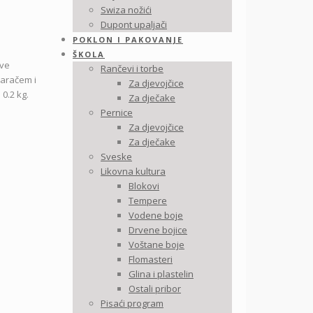
Swiza nožići
Dupont upaljači
POKLON I PAKOVANJE
ŠKOLA
sve
Rančevi i torbe
varačem i
Za djevojčice
 0.2 kg.
Za dječake
Pernice
Za djevojčice
Za dječake
Sveske
Likovna kultura
Blokovi
Tempere
Vodene boje
Drvene bojice
Voštane boje
Flomasteri
Glina i plastelin
Ostali pribor
Pisaći program