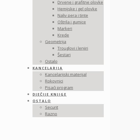
Drvene i grafitne olovke
Hemijske i gel olovke
Naliv pera i tinte
Oštrila i gumice
Markeri
Krede
Geometrija
Trouglovi i lenjiri
Šestari
Ostalo
KANCELARIJA
Kancelarijski materijal
Rokovnici
Pisaći program
DJEČIJE KNJIGE
OSTALO
Securit
Razno