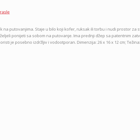
rasle
k na putovanjima. Staje u bilo koji kofer, ruksak ili torbu i nudi prostor za 
da željeli ponijeti sa sobom na putovanje. Ima prednji džep sa patentnim zat
isti je posebno izdržljiv i vodootporan. Dimenzija: 26 x 16 x 12 cm; Težina: