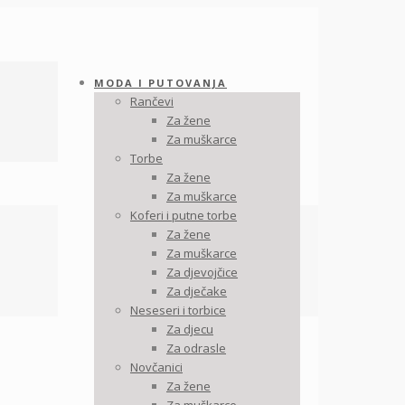
MODA I PUTOVANJA
Rančevi
Za žene
Za muškarce
Torbe
Za žene
Za muškarce
Koferi i putne torbe
Za žene
Za muškarce
Za djevojčice
Za dječake
Neseseri i torbice
Za djecu
Za odrasle
Novčanici
Za žene