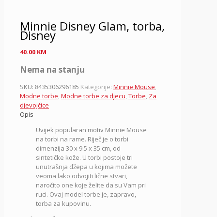
Minnie Disney Glam, torba,
Disney
40.00
KM
Nema na stanju
SKU:
8435306296185
Kategorije:
Minnie Mouse
,
Modne torbe
,
Modne torbe za djecu
,
Torbe
,
Za
djevojčice
Opis
Uvijek popularan motiv Minnie Mouse
na torbi na rame. Riječ je o torbi
dimenzija 30 x 9.5 x 35 cm, od
sintetičke kože. U torbi postoje tri
unutrašnja džepa u kojima možete
veoma lako odvojiti lične stvari,
naročito one koje želite da su Vam pri
ruci. Ovaj model torbe je, zapravo,
torba za kupovinu.