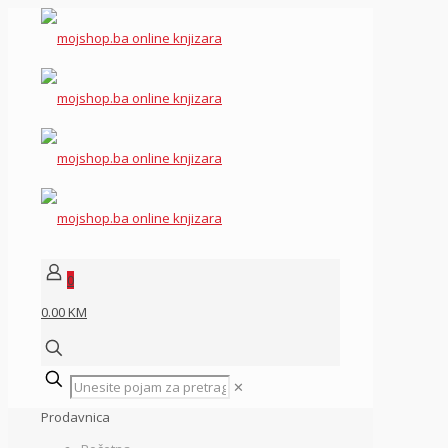
0
0.00 KM
✕
Prodavnica