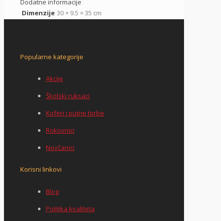
Dodatne informacije
Dimenzije
30 × 9.5 × 35 cm
Popularne kategorije
Akcije
Školski ruksaci
Koferi i putne torbe
Rokovnici
Novčanici
Korisni linkovi
Blog
Politika kvaliteta