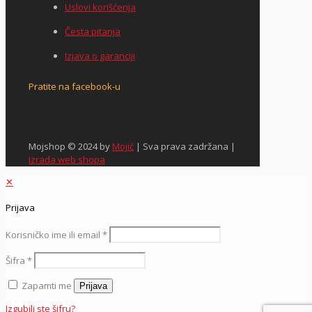
Uslovi korišćenja
Česta pitanja
Izjava o garanciji
Pratite na facebook-u
Mojshop © 2024 by
Mojić
| Sva prava zadržana |
Izrada web shopa
✕
Prijava
Korisničko ime ili email
*
Šifra
*
Zapamti me
Prijava
Izgubili ste šifru?