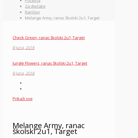
Početna
Za dječake
Rančevi
Melange Army, ranac školski 2u1, Target
Check Green, ranac školski 2u1, Target
8 Juna, 2018
Jungle Flowers, ranac školski 2u1, Target
8 Juna, 2018
Prikaži sve
Melange Army, ranac
školski 2u1, Target