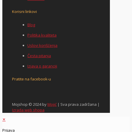
Korisni linkovi
Blog
Politika kvaliteta
Uslovi korišćenja
Česta pitanja
Izjava o garanciji
Pratite na facebook-u
Mojshop © 2024 by
Mojić
| Sva prava zadržana |
Izrada web shopa
✕
Prijava