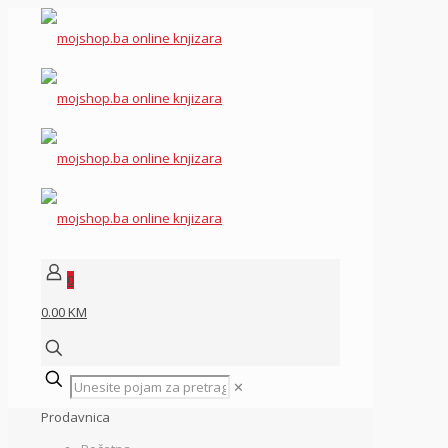
0
0.00 KM
✕
Prodavnica