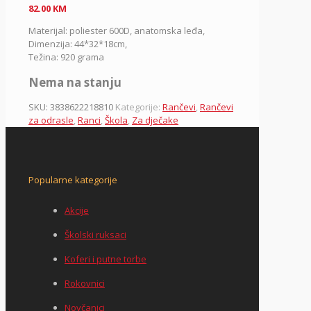
82.00
KM
Materijal: poliester 600D, anatomska leđa,
Dimenzija: 44*32*18cm,
Težina: 920 grama
Nema na stanju
SKU:
3838622218810
Kategorije:
Rančevi
,
Rančevi
za odrasle
,
Ranci
,
Škola
,
Za dječake
Popularne kategorije
Akcije
Školski ruksaci
Koferi i putne torbe
Rokovnici
Novčanici