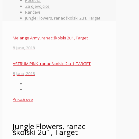
Početna
Za djevojčice
Rančevi
Jungle Flowers, ranac školski 2u1, Target
Melange Army, ranac školski 2u1, Target
8 Juna, 2018
ASTRUM PINK, ranac školski 2 u 1, TARGET
8 Juna, 2018
Prikaži sve
Jungle Flowers, ranac
školski 2u1, Target