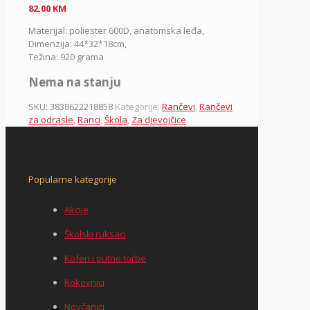
82.00
KM
Materijal: poliester 600D, anatomska leđa,
Dimenzija: 44*32*18cm,
Težina: 920 grama
Nema na stanju
SKU:
3838622218858
Kategorije:
Rančevi
,
Rančevi
za odrasle
,
Ranci
,
Škola
,
Za djevojčice
Popularne kategorije
Akcije
Školski ruksaci
Koferi i putne torbe
Rokovnici
Novčanici