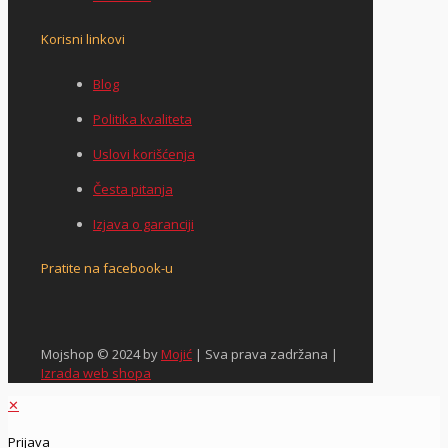
Korisni linkovi
Blog
Politika kvaliteta
Uslovi korišćenja
Česta pitanja
Izjava o garanciji
Pratite na facebook-u
Mojshop © 2024 by
Mojić
| Sva prava zadržana |
Izrada web shopa
✕
Prijava