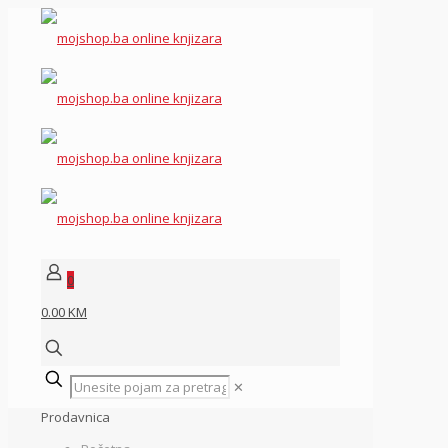
0
0.00 KM
✕
Prodavnica