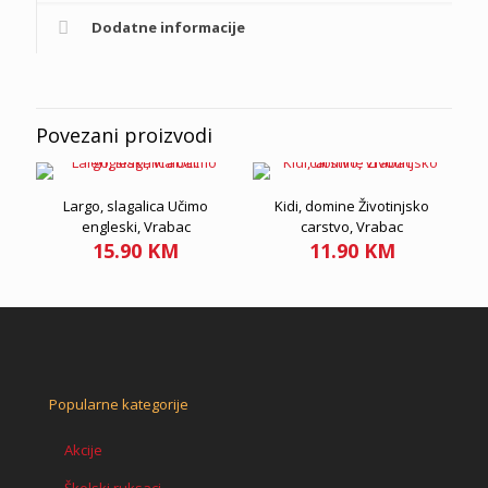
Dodatne informacije
Povezani proizvodi
Largo, slagalica Učimo
Kidi, domine Životinjsko
engleski, Vrabac
carstvo, Vrabac
15.90
KM
11.90
KM
Popularne kategorije
Akcije
Školski ruksaci