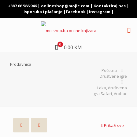
+387 66 586 946 |
onlineshop@mojic.com
|
Kontaktiraj nas
|
Isporuka i plaćanje
|
Facebook
|
Instagram
|
0
0.00 KM
Prodavnica
Početna
Društvene igre
Leka, društvena
igra Safari, Vrabac
Prikaži sve