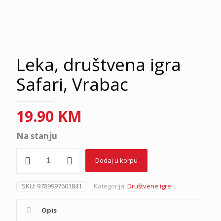
Leka, društvena igra
Safari, Vrabac
19.90
KM
Na stanju
Leka,
Dodaj u korpu
društvena
igra
Safari,
SKU:
9789997601841
Kategorija:
Društvene igre
Vrabac
količina
Opis