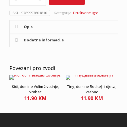
igra
Mala
SKU:
9789997601810
Kategorija:
Društvene igre
naučna
ekspedicija,
Vrabac
Opis
količina
Dodatne informacije
Povezani proizvodi
Kidi, domine Volim životinje,
Tiny, domine Roditelji i djeca,
Vrabac
Vrabac
11.90
KM
11.90
KM