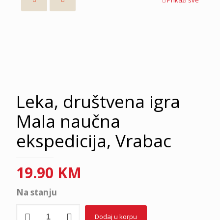
Leka, društvena igra
Mala naučna
ekspedicija, Vrabac
19.90
KM
Na stanju
Leka,
Dodaj u korpu
društvena