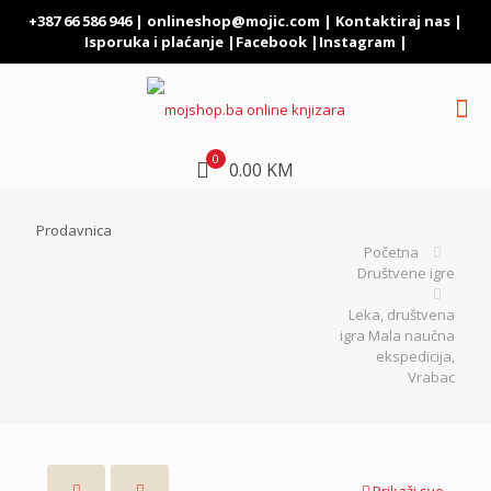
+387 66 586 946 |
onlineshop@mojic.com
|
Kontaktiraj nas
|
Isporuka i plaćanje
|
Facebook
|
Instagram
|
0
0.00 KM
Prodavnica
Početna
Društvene igre
Leka, društvena
igra Mala naučna
ekspedicija,
Vrabac
Prikaži sve