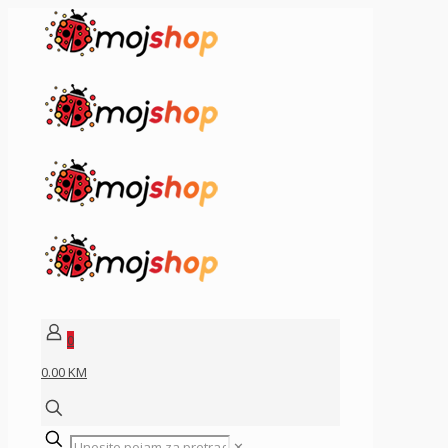
0
0.00 KM
✕