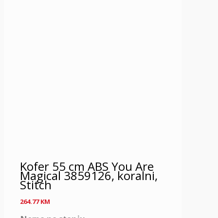
Kofer 55 cm ABS You Are
Magical 3859126, koralni,
Stitch
264.77
KM