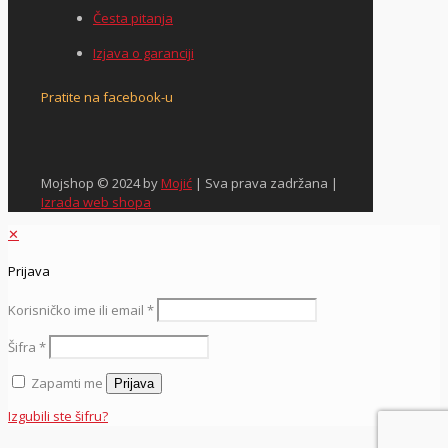
Česta pitanja
Izjava o garanciji
Pratite na facebook-u
Mojshop © 2024 by
Mojić
| Sva prava zadržana |
Izrada web shopa
✕
Prijava
Korisničko ime ili email
*
Šifra
*
Zapamti me
Prijava
Izgubili ste šifru?