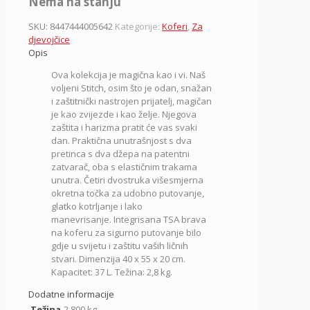
Nema na stanju
SKU:
8447444005642
Kategorije:
Koferi
,
Za
djevojčice
Opis
Ova kolekcija je magična kao i vi. Naš
voljeni Stitch, osim što je odan, snažan
i zaštitnički nastrojen prijatelj, magičan
je kao zvijezde i kao želje. Njegova
zaštita i harizma pratit će vas svaki
dan.
Praktična unutrašnjost s dva
pretinca s dva džepa na patentni
zatvarač, oba s elastičnim trakama
unutra.
Četiri dvostruka višesmjerna
okretna točka za udobno putovanje,
glatko kotrljanje i lako
manevrisanje.
Integrisana TSA brava
na koferu za sigurno putovanje bilo
gdje u svijetu i zaštitu vaših ličnih
stvari. Dimenzija 40 x 55 x 20 cm.
Kapacitet: 37 L. Težina: 2,8 kg.
Dodatne informacije
Težina
2.800 kg