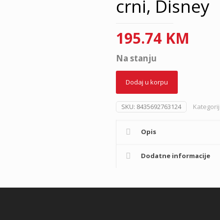
crni, Disney
195.74
KM
Na stanju
Dodaj u korpu
SKU:
8435692763124
Kategori
Opis
Dodatne informacije