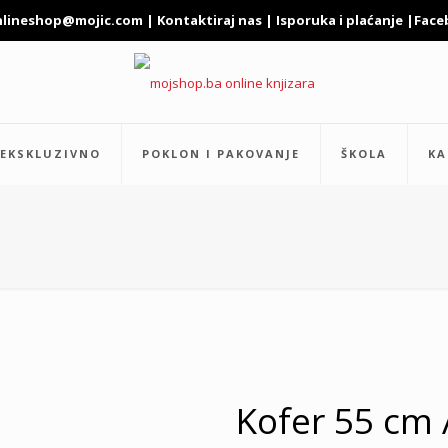
nlineshop@mojic.com
|
Kontaktiraj nas
|
Isporuka i plaćanje
|
Face
EKSKLUZIVNO
POKLON I PAKOVANJE
ŠKOLA
KA
Kofer 55 cm 