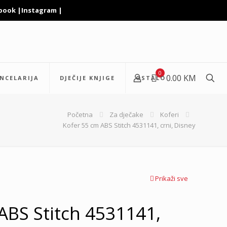
book
|
Instagram
|
0
0.00 KM
NCELARIJA
DJEČIJE KNJIGE
OSTALO
Početna
Za dječake
Koferi
Kofer 55 cm ABS Stitch 4531141, crni, Disney
Prikaži sve
ABS Stitch 4531141,