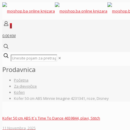
0
0.00 KM
✕
Prodavnica
Početna
Za djevojčice
Koferi
Kofer 50 cm ABS Minnie Imagine 4231341, roze, Disney
Kofer 50 cm ABS It`s Time To Dance 4659844, plavi, Stitch
11 Novembra, 2025