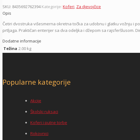
SKU:
8435692762394
Kategorije:
Koferi
,
Za djevojčice
Opis
Četiri dvostruka višesmerna okretna točka za udobnu i glatku vožnju i p
prtljaga. Praktičan enterijer sa dva odeljka i džepom sa rajsferšlusom. Dim
Dodatne informacije
Težina
2.00 kg
Popularne kategorije
Akcije
Školski ruksaci
Koferi i putne torbe
Rokovnici