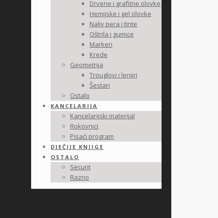
Drvene i grafitne olovke
Hemijske i gel olovke
Naliv pera i tinte
Oštrila i gumice
Markeri
Krede
Geometrija
Trouglovi i lenjiri
Šestari
Ostalo
KANCELARIJA
Kancelarijski materijal
Rokovnici
Pisaći program
DJEČIJE KNJIGE
OSTALO
Securit
Razno