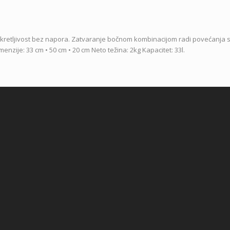
okretljivost bez napora. Zatvaranje bočnom kombinacijom radi povećanja s
enzije: 33 cm • 50 cm • 20 cm Neto težina: 2kg Kapacitet: 33l.