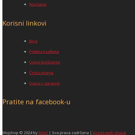
Novčanici
Korisni linkovi
Blog
Politika kvaliteta
Uslovi korišćenja
Česta pitanja
Izjava o garanciji
Pratite na facebook-u
Mojshop © 2024 by
Mojić
| Sva prava zadržana |
Izrada web shopa