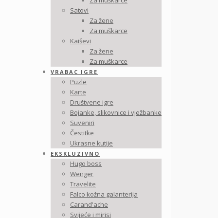
Za muškarce
Satovi
Za žene
Za muškarce
Kaiševi
Za žene
Za muškarce
VRABAC IGRE
Puzle
Karte
Društvene igre
Bojanke, slikovnice i vježbanke
Suveniri
Čestitke
Ukrasne kutije
EKSKLUZIVNO
Hugo boss
Wenger
Travelite
Falco kožna galanterija
Carand'ache
Svijeće i mirisi