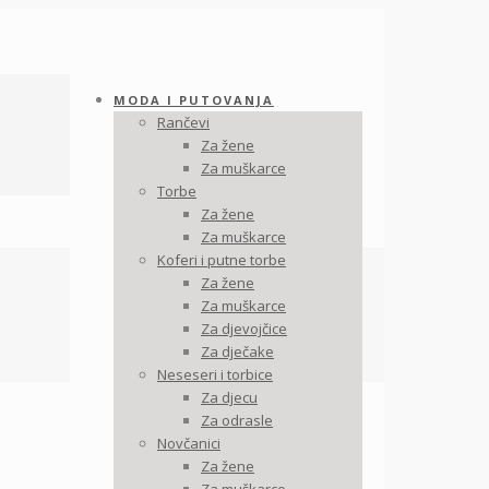
MODA I PUTOVANJA
Rančevi
Za žene
Za muškarce
Torbe
Za žene
Za muškarce
Koferi i putne torbe
Za žene
Za muškarce
Za djevojčice
Za dječake
Neseseri i torbice
Za djecu
Za odrasle
Novčanici
Za žene