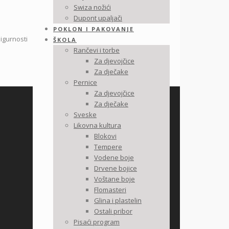
Swiza nožići
Dupont upaljači
POKLON I PAKOVANJE
igurnosti
ŠKOLA
Rančevi i torbe
Za djevojčice
Za dječake
Pernice
Za djevojčice
Za dječake
Sveske
Likovna kultura
Blokovi
Tempere
Vodene boje
Drvene bojice
Voštane boje
Flomasteri
Glina i plastelin
Ostali pribor
Pisaći program