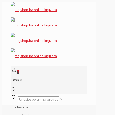
0
0.00 KM
✕
Prodavnica