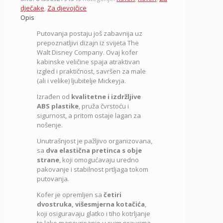
dječake
,
Za djevojčice
Opis
Putovanja postaju još zabavnija uz
prepoznatljivi dizajn iz svijeta
The
Walt Disney Company
. Ovaj kofer
kabinske veličine spaja atraktivan
izgled i praktičnost, savršen za male
(ali i velike) ljubitelje Mickeyja.
Izrađen od
kvalitetne i izdržljive
ABS plastike
, pruža čvrstoću i
sigurnost, a pritom ostaje lagan za
nošenje.
Unutrašnjost je pažljivo organizovana,
sa
dva elastična pretinca s obje
strane
, koji omogućavaju uredno
pakovanje i stabilnost prtljaga tokom
putovanja.
Kofer je opremljen sa
četiri
dvostruka, višesmjerna kotačića
,
koji osiguravaju glatko i tiho kotrljanje
te lako manevrisanje u svim pravcima.