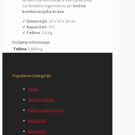
Za dodatnu sigurnost tu je i
bočna
kombinacijska brava
.
✔
Dimenzije:
33 x 50 x 20 cm
✔
Kapacitet:
33 L
✔
Težina:
2,6 kg
Dodatne informacije
Težina
2.600 kg
Popularne kategorije
Akcije
Školski ruksaci
Koferi i putne torbe
Rokovnici
Novčanici