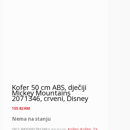
Kofer 50 cm ABS, dječiji
Mickey Mountains
2071346, crveni, Disney
155.82
KM
Nema na stanju
SKU:
8435692791349
Kategorije:
Koferi
,
Koferi
,
Za