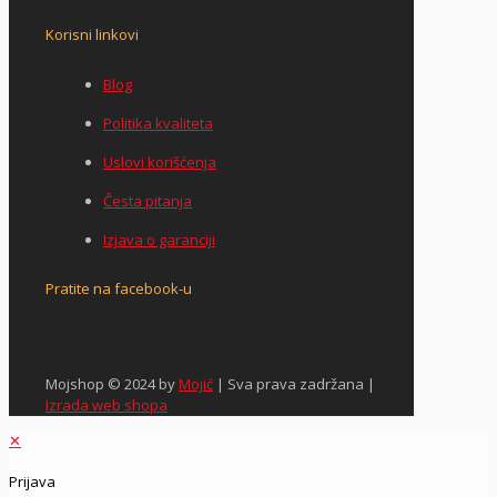
Korisni linkovi
Blog
Politika kvaliteta
Uslovi korišćenja
Česta pitanja
Izjava o garanciji
Pratite na facebook-u
Mojshop © 2024 by
Mojić
| Sva prava zadržana |
Izrada web shopa
✕
Prijava