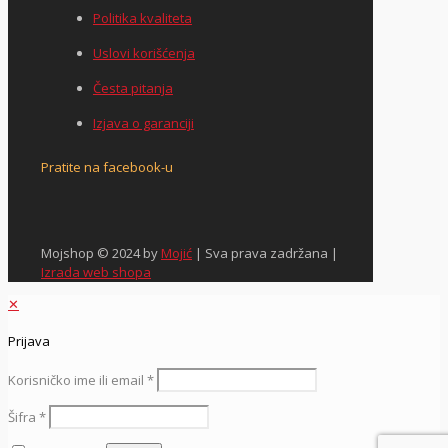
Politika kvaliteta
Uslovi korišćenja
Česta pitanja
Izjava o garanciji
Pratite na facebook-u
Mojshop © 2024 by
Mojić
| Sva prava zadržana |
Izrada web shopa
✕
Prijava
Korisničko ime ili email
*
Šifra
*