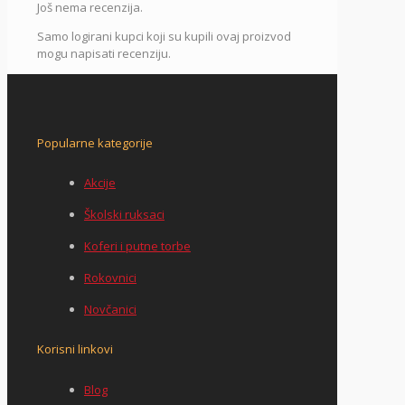
Još nema recenzija.
Samo logirani kupci koji su kupili ovaj proizvod
mogu napisati recenziju.
Popularne kategorije
Akcije
Školski ruksaci
Koferi i putne torbe
Rokovnici
Novčanici
Korisni linkovi
Blog