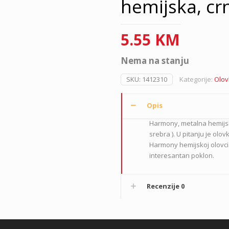
hemijska, cr
5.55
KM
Nema na stanju
SKU:
1412310
Kategorije:
Olov
Opis
Harmony, metalna hemijska
srebra ). U pitanju je ol
Harmony hemijskoj olovci 
interesantan poklon.
Recenzije
0