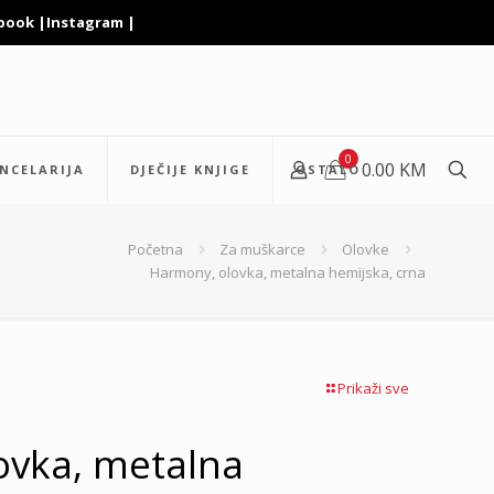
book
|
Instagram
|
0
0.00 KM
NCELARIJA
DJEČIJE KNJIGE
OSTALO
Početna
Za muškarce
Olovke
Harmony, olovka, metalna hemijska, crna
Prikaži sve
ovka, metalna