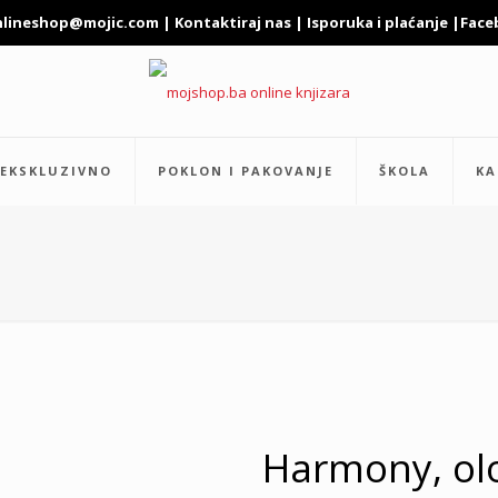
nlineshop@mojic.com
|
Kontaktiraj nas
|
Isporuka i plaćanje
|
Face
EKSKLUZIVNO
POKLON I PAKOVANJE
ŠKOLA
KA
Harmony, ol