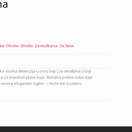
na
ke
,
Olovke
,
Olovke
,
Za muškarce
,
Za žene
 olovka dimenzija u crnoj boji ( sa detaljima u boji
ovka sa mastilom plave boje. Metalna poklon tuba daje
veoma elegantan izgled – i može biti izuzetno