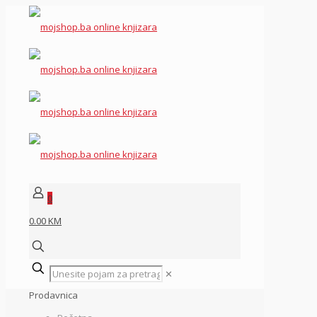
0
0.00 KM
✕
Prodavnica