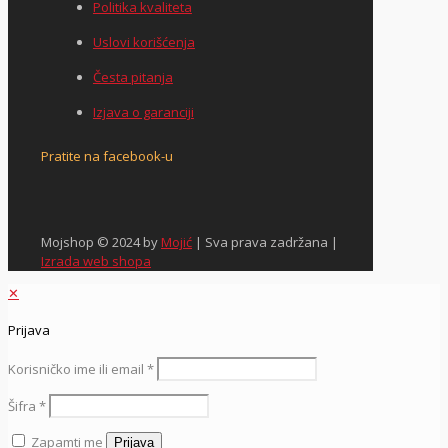
Politika kvaliteta
Uslovi korišćenja
Česta pitanja
Izjava o garanciji
Pratite na facebook-u
Mojshop © 2024 by
Mojić
| Sva prava zadržana |
Izrada web shopa
✕
Prijava
Korisničko ime ili email
*
Šifra
*
Zapamti me
Prijava