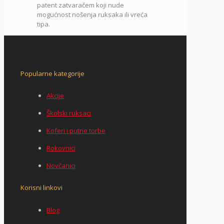
patent zatvaračem koji nude
mogućnost nošenja ruksaka ili vreća
tipa.
Popularne kategorije
Akcije
Školski ruksaci
Koferi i putne torbe
Rokovnici
Novčanici
Korisni linkovi
Blog