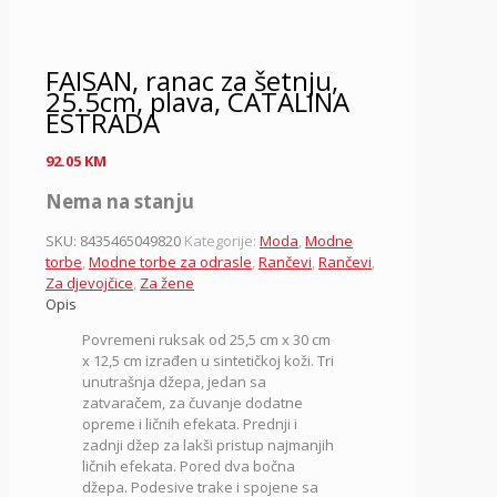
FAISAN, ranac za šetnju,
25.5cm, plava, CATALINA
ESTRADA
92.05
KM
Nema na stanju
SKU:
8435465049820
Kategorije:
Moda
,
Modne
torbe
,
Modne torbe za odrasle
,
Rančevi
,
Rančevi
,
Za djevojčice
,
Za žene
Opis
Povremeni ruksak od 25,5 cm x 30 cm
x 12,5 cm izrađen u sintetičkoj koži. Tri
unutrašnja džepa, jedan sa
zatvaračem, za čuvanje dodatne
opreme i ličnih efekata. Prednji i
zadnji džep za lakši pristup najmanjih
ličnih efekata. Pored dva bočna
džepa. Podesive trake i spojene sa