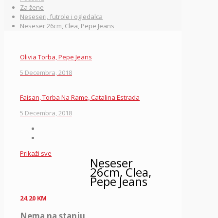
Za žene
Neseseri, futrole i ogledalca
Neseser 26cm, Clea, Pepe Jeans
Olivia Torba, Pepe Jeans
5 Decembra, 2018
Faisan, Torba Na Rame, Catalina Estrada
5 Decembra, 2018
Prikaži sve
Neseser
26cm, Clea,
Pepe Jeans
24.20
KM
Nema na stanju