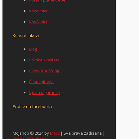
Rokovnici
Novčanici
Korisni linkovi
Blog
Politika kvaliteta
Uslovi korišćenja
Česta pitanja
Izjava o garanciji
Pratite na facebook-u
Mojshop © 2024 by
Mojić
| Sva prava zadržana |
Izrada web shopa