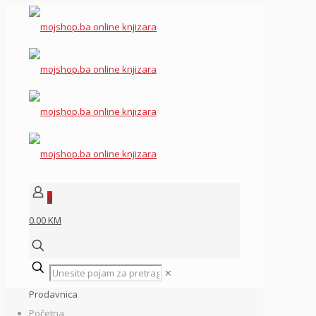
0
0.00 KM
✕
Prodavnica
Početna