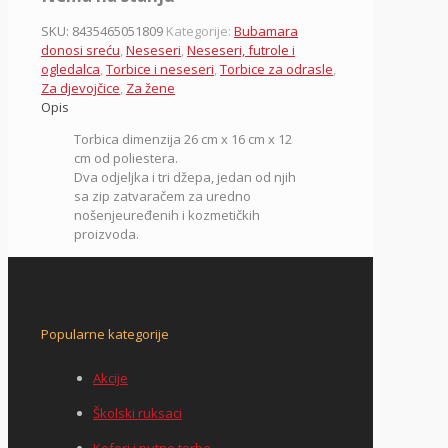
SKU:
8435465051809
Kategorije:
Bubamara
donosi sreću
,
Neseseri
,
Neseseri, futrole i
ogledalca
,
Torbice i neseseri
,
Torbice za odrasle
,
Za djevojčice
,
Za žene
Opis
Torbica dimenzija 26 cm x 16 cm x 12
cm od poliestera.
Dva odjeljka i tri džepa, jedan od njih
sa zip zatvaračem za uredno
nošenjeuređenih i kozmetičkih
proizvoda.
Popularne kategorije
Akcije
Školski ruksaci
Koferi i putne torbe