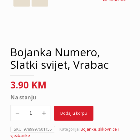
Bojanka Numero,
Slatki svijet, Vrabac
3.90
KM
Na stanju
Bojanka
Dodaj u korpu
Numero,
Slatki
svijet,
SKU:
9789997601155
Kategorija:
Bojanke, slikovnice i
Vrabac
vježbanke
količina