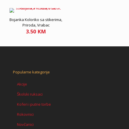
Bojanka Koloriko sa stikerima,
Priroda, Vrabac
3.50
KM
Popularne kategorije
Akcije
Školski ruksaci
Koferi i putne torbe
Rokovnici
Novčanici