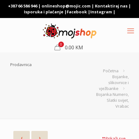
+387 66 586 946 |
onlineshop@mojic.com
|
Kontaktiraj nas
|
Isporuka i plaćanje
|
Facebook
|
Instagram
|
0
0.00 KM
Prodavnica
Početna
Bojanke,
slikovnice i
vježbanke
Bojanka Numero,
Slatki svijet,
Vrabac
Prikaži sve