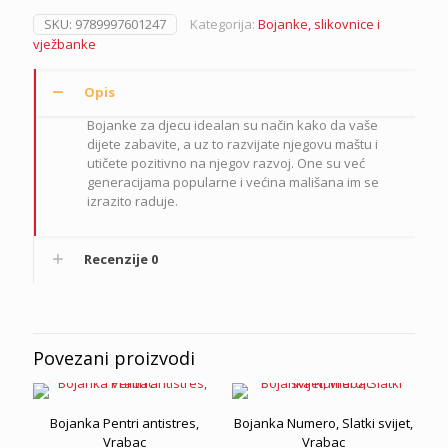
A4,
SKU:
9789997601247
Kategorija:
Bojanke, slikovnice i
Vrabac
vježbanke
količina
Opis
Bojanke za djecu idealan su način kako da vaše
dijete zabavite, a uz to razvijate njegovu maštu i
utičete pozitivno na njegov razvoj. One su već
generacijama popularne i većina mališana im se
izrazito raduje.
Recenzije
0
Povezani proizvodi
Bojanka Pentri antistres,
Bojanka Numero, Slatki svijet,
Vrabac
Vrabac