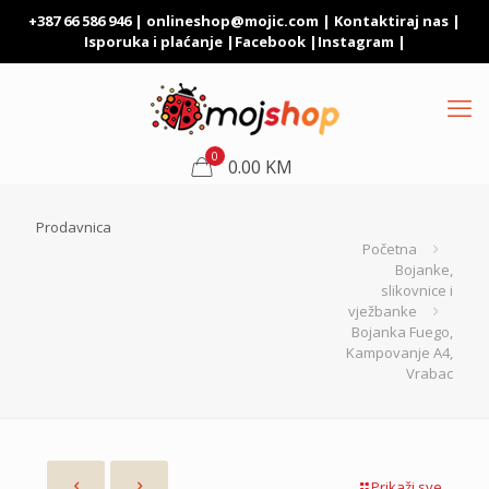
+387 66 586 946 |
onlineshop@mojic.com
|
Kontaktiraj nas
|
Isporuka i plaćanje
|
Facebook
|
Instagram
|
0
0.00 KM
Prodavnica
Početna
Bojanke,
slikovnice i
vježbanke
Bojanka Fuego,
Kampovanje A4,
Vrabac
Prikaži sve