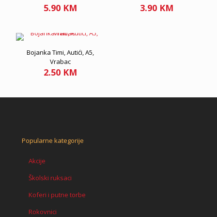
5.90
KM
3.90
KM
Bojanka Timi, Autići, A5,
Vrabac
2.50
KM
Popularne kategorije
Akcije
Školski ruksaci
Koferi i putne torbe
Rokovnici