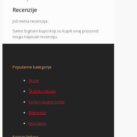
Recenzije
Još nema recenzija.
Samo logirani kupci koji su kupili ovaj proizvod
mogu napisati recenziju.
Popularne kategorije
Akcije
Školski ruksaci
Koferi i putne torbe
Rokovnici
Novčanici
Korisni linkovi