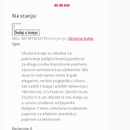
49.90
KM
Na stanju
ZOI
NG
Dodaj u korpu
105,
SKU:
3871813012774
Kategorija:
Ukrasne kutije
kutija
Opis
ukrasna
Ukrasne kutije su idealne za
u
pakovanje pažljivo biranog poklona
setu,
za dragu osobu ili poslovne partnere,
5/1,
zavisno od motiva koji odaberete. Bilo
Vrabac
da je to neki šareni motiv ili ipak
količina
elegantni, nećete pogriješiti u izboru.
Set sadrži 5 kutija različitih dimenzija (
18x10x5 cm; 21x15x8 cm; 26x20x10 cm;
31x25x11.5 cm; 40x30x12 cm). Kutije su
u osnovi izrađene od ljepenke
debljine 1.5mm i obložene kvalitetnim
papirom sa efektom zlatotiska i
papirom sa teksturom.
Recenzije
0