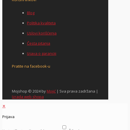
Blog
Politika kvaliteta
Uslovi korišćenja
Česta pitanja
Izjava o garanciji
Pratite na facebook-u
Mojshop © 2024 by
Mojić
| Sva prava zadržana |
Izrada web shopa
✕
Prijava