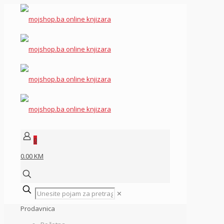
0
0.00 KM
✕
Prodavnica