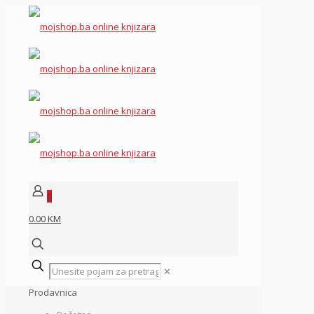
0
0.00 KM
✕
Prodavnica