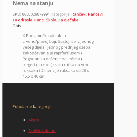
Nema na stanju
SKU:
8605028879991
Kategorije:
Rančevi
,
Rančevi
za odrasle
,
Ranci
,
Škola
,
Za dječake
Opis
X Pack, muški ruksak – u
crveno/plavoj boji. Sastoji se iz jednog
većeg dijela i jednog prednjeg džepa (
zakopčavanje je rajsferšlusom ).
Pogodan za nošenje na leđima (
tregeri ) i u ruci ( kraća ručka na vrhu
ruksaka ).Dimenzije ruksaka su 28 x
15,5 x 40 cm.
Popularne kategorije
Akcije
Školski ruksaci