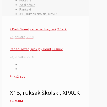
Početna
Za dječake
Rančevi
X13, ruksak školski, XPACK
2 Pack Sweet, ranac školski, crni, 2 Pack
22 Januara, 2018
Ranac Frozen, pink Joy Heart, Disney
22 Januara, 2018
Prikaži sve
X13, ruksak školski, XPACK
19.75
KM