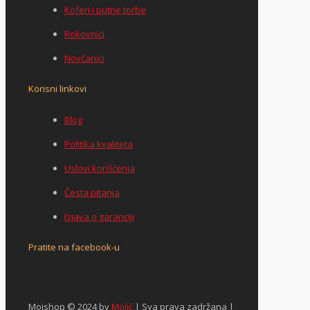
Koferi i putne torbe
Rokovnici
Novčanici
Korisni linkovi
Blog
Politika kvaliteta
Uslovi korišćenja
Česta pitanja
Izjava o garanciji
Pratite na facebook-u
Mojshop © 2024 by
Mojić
| Sva prava zadržana |