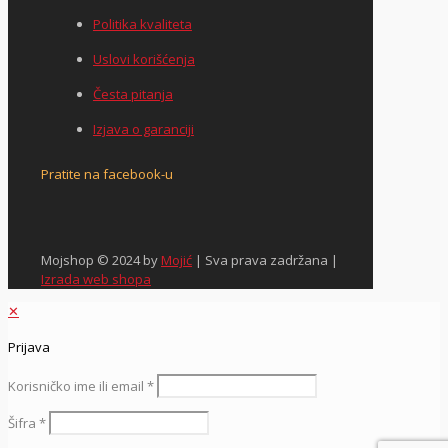
Politika kvaliteta
Uslovi korišćenja
Česta pitanja
Izjava o garanciji
Pratite na facebook-u
Mojshop © 2024 by
Mojić
| Sva prava zadržana |
Izrada web shopa
✕
Prijava
Korisničko ime ili email
*
Šifra
*