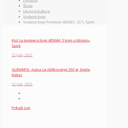
Početna
Škola
Likovna kultura
Vodene boje
Vodene boje Premium 405631, 12/1, Spirit
Kist za tempera boje 405666, 5 kom u blisteru,
Spirit
22 Jula, 2025
GLINAMOL, masa za oblikovanje 250 gr, bijela,
Kekec
22 Jula, 2025
Prikaži sve