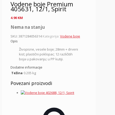
Vodene boje Premium
405631, 12/1, Spirit
4.90
KM
Nema na stanju
SKU:
3871284056314
Kategorija:
Vodene boje
Opis
Živopisne, vesele boje; 28mm + drveni
kist; plastični poklopac; 12 različitih
boja u pakovanju; u PP kutiji.
Dodatne informacije
Težina
0.205 kg
Povezani proizvodi