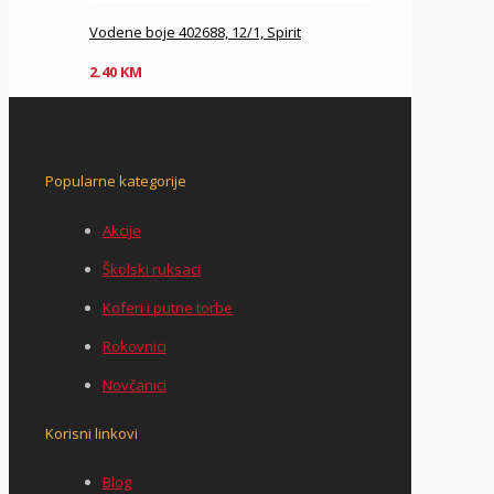
Vodene boje 402688, 12/1, Spirit
2.40
KM
Popularne kategorije
Akcije
Školski ruksaci
Koferi i putne torbe
Rokovnici
Novčanici
Korisni linkovi
Blog