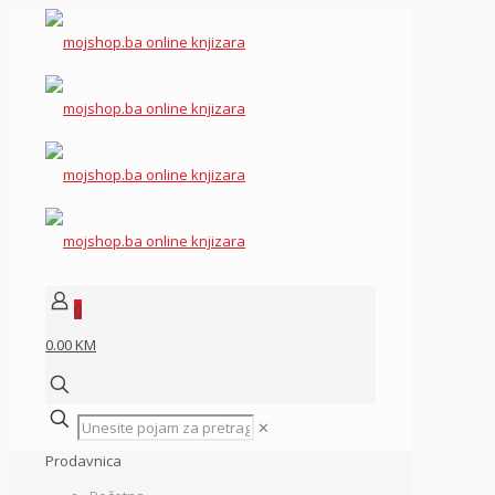
0
0.00 KM
✕
Prodavnica