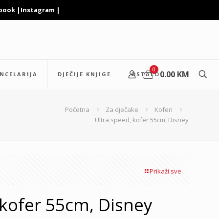
book
|
Instagram
|
0
0.00
KM
NCELARIJA
DJEČIJE KNJIGE
OSTALO
Početna
Za dječake
Koferi
Ultra speed, kofer 55cm, Disney
Prikaži sve
 kofer 55cm, Disney