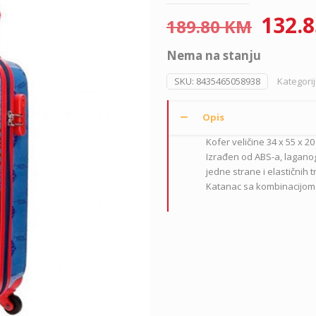
Origi
132.
189.80
KM
price
Nema na stanju
was:
189.8
SKU:
8435465058938
Kategori
Opis
Kofer veličine 34 x 55 x 20
Izrađen od ABS-a, laganog
jedne strane i elastičnih 
Katanac sa kombinacijom 