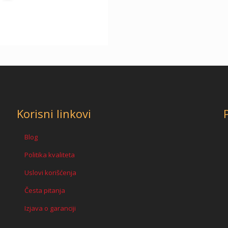
Korisni linkovi
Blog
Politika kvaliteta
Uslovi korišćenja
Česta pitanja
Izjava o garanciji