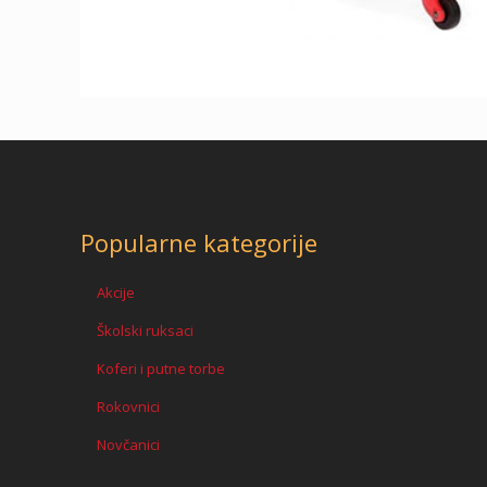
Popularne kategorije
Akcije
Školski ruksaci
Koferi i putne torbe
Rokovnici
Novčanici