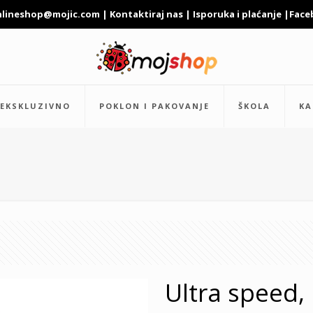
nlineshop@mojic.com
|
Kontaktiraj nas
|
Isporuka i plaćanje
|
Face
EKSKLUZIVNO
POKLON I PAKOVANJE
ŠKOLA
KA
Ultra speed,