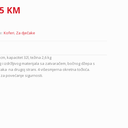
nal
Current
85
KM
price
is:
0 KM.
132.85 KM.
je:
Koferi
,
Za dječake
 cm, kapacitet 32l, težina 2,6 kg
 i izdržljivog materijala sa zatvaračem, bočnog džepa s
traka na drugoj strani. 4 višesmjerna okretna točkića.
za povećanje sigurnosti.