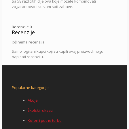
Sa 58 različitih dijelova koje možete kombinovati
zagarantovani su vam sati zabave.
Recenzije
0
Recenzije
Još nema recenzija.
Samo logirani kupci koji su kupili ovaj proizvod mogu
napisati recenziju.
Popularne kategorije
Akcije
Školski ruksaci
Koferi i putne torbe