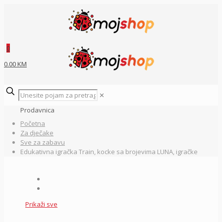
0
0.00 KM
✕
Prodavnica
Početna
Za dječake
Sve za zabavu
Edukativna igračka Train, kocke sa brojevima LUNA, igračke
Prikaži sve