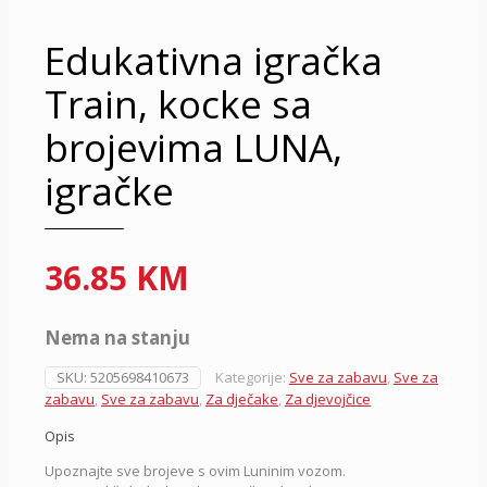
Edukativna igračka
Train, kocke sa
brojevima LUNA,
igračke
36.85
KM
Nema na stanju
SKU:
5205698410673
Kategorije:
Sve za zabavu
,
Sve za
zabavu
,
Sve za zabavu
,
Za dječake
,
Za djevojčice
Opis
Upoznajte sve brojeve s ovim Luninim vozom.