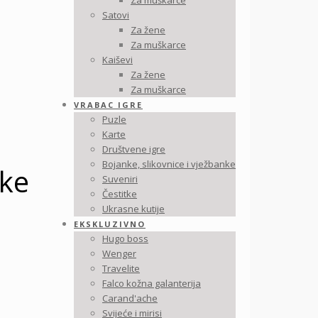
Za muškarce
Satovi
Za žene
Za muškarce
Kaiševi
Za žene
Za muškarce
VRABAC IGRE
Puzle
Karte
Društvene igre
Bojanke, slikovnice i vježbanke
čke
Suveniri
Čestitke
Ukrasne kutije
EKSKLUZIVNO
Hugo boss
Wenger
Travelite
Falco kožna galanterija
Carand'ache
Svijeće i mirisi