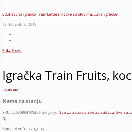
Edukativna igračka Train Letters, kocke sa slovima, Luna, igračke
13 Novembra, 2019
Prikaži sve
Igračka Train Fruits, ko
36.85
KM
Nema na stanju
SKU:
5205698410826
Kategorije:
Sve za zabavu
,
Sve za zabavu
,
Sve za 
Opis
Komplet voćnih vagona,