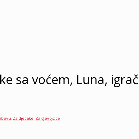
cke sa voćem, Luna, igra
zabavu
,
Za dječake
,
Za djevojčice