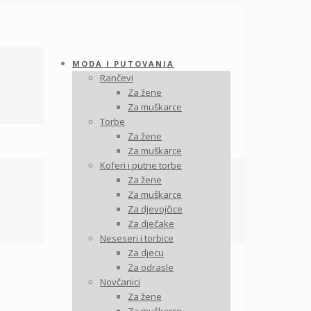
MODA I PUTOVANJA
Rančevi
Za žene
Za muškarce
Torbe
Za žene
Za muškarce
Koferi i putne torbe
Za žene
Za muškarce
Za djevojčice
Za dječake
Neseseri i torbice
Za djecu
Za odrasle
Novčanici
Za žene