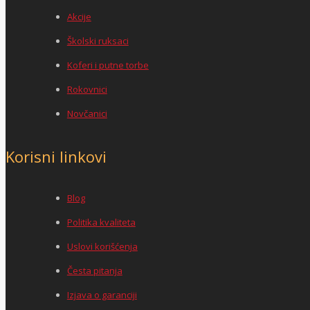
Akcije
Školski ruksaci
Koferi i putne torbe
Rokovnici
Novčanici
Korisni linkovi
Blog
Politika kvaliteta
Uslovi korišćenja
Česta pitanja
Izjava o garanciji