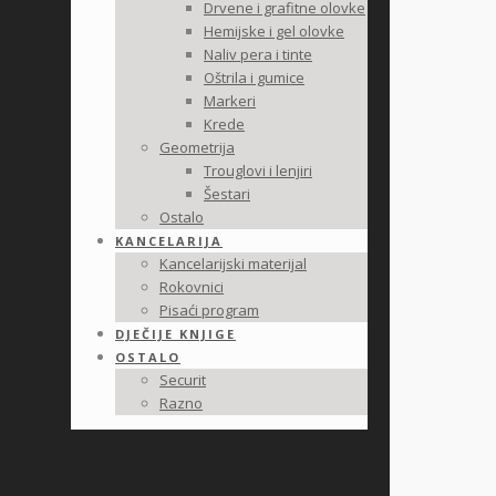
Drvene i grafitne olovke
Hemijske i gel olovke
Naliv pera i tinte
Oštrila i gumice
Markeri
Krede
Geometrija
Trouglovi i lenjiri
Šestari
Ostalo
KANCELARIJA
Kancelarijski materijal
Rokovnici
Pisaći program
DJEČIJE KNJIGE
OSTALO
Securit
Razno