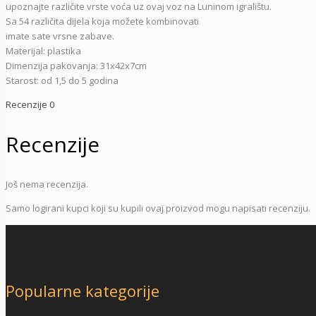
upoznajte različite vrste voća uz ovaj voz na Luninom igralištu.
Sa 54 različita dijela koja možete kombinovati
imate sate vrsne zabave.
Materijal: plastika
Dimenzija pakovanja: 31x42x7cm
Starost: od 1,5 do 5 godina
Recenzije
0
Recenzije
Još nema recenzija.
Samo logirani kupci koji su kupili ovaj proizvod mogu napisati recenziju.
Popularne kategorije