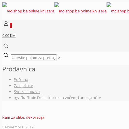
0
0.00 KM
✕
Prodavnica
Početna
Za dječake
Sve za zabavu
Igračka Train Fruits, kocke sa voćem, Luna, igračke
Ram za slike, dekoracija
8 Novembra, 2019