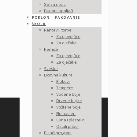
Swiza nožići
Dupont upaljači
POKLON I PAKOVANJE
ŠKOLA
Rančevi i torbe
Za djevojčice
Za dječake
Pernice
Za djevojčice
Za dječake
Sveske
Likovna kultura
Blokovi
Tempere
Vodene boje
Drvene bojice
Voštane boje
Flomasteri
Glina i plastelin
Ostali pribor
Pisaći program