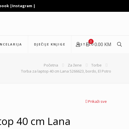
book
|
Instagram
|
0
0.00 KM
NCELARIJA
DJEČIJE KNJIGE
OSTALO
Početna
Za žene
Torbe
Torba za laptop 40 cm Lana 5266623, bordo, El Potro
Prikaži sve
top 40 cm Lana