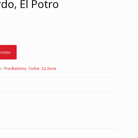
do, El Potro
 korpu
je:
Predlažemo
,
Torbe
,
Za žene