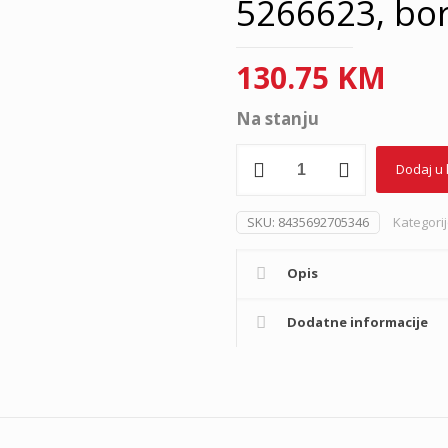
5266623, bor
130.75
KM
Na stanju
Torba
Dodaj u
za
laptop
40
SKU:
8435692705346
Kategori
cm
Lana
Opis
5266623,
bordo,
El
Dodatne informacije
Potro
količina