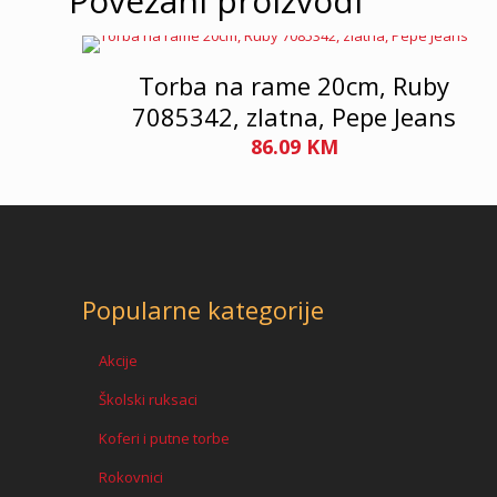
Povezani proizvodi
Torba na rame 20cm, Ruby
7085342, zlatna, Pepe Jeans
86.09
KM
Popularne kategorije
Akcije
Školski ruksaci
Koferi i putne torbe
Rokovnici