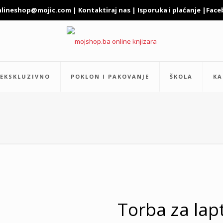
nlineshop@mojic.com
|
Kontaktiraj nas
|
Isporuka i plaćanje
|
Face
EKSKLUZIVNO
POKLON I PAKOVANJE
ŠKOLA
KA
Torba za lap