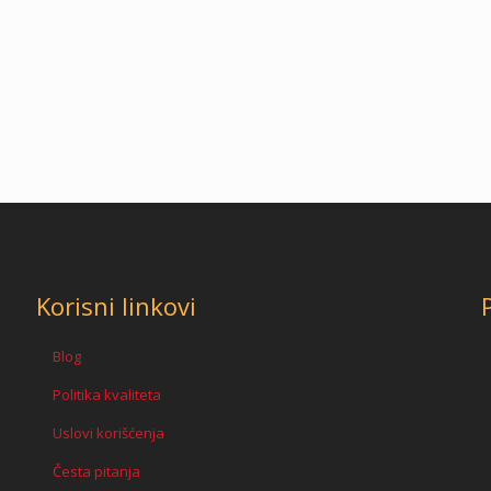
Korisni linkovi
Blog
Politika kvaliteta
Uslovi korišćenja
Česta pitanja