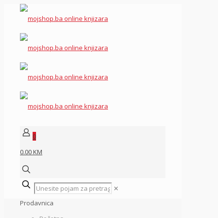
0
0.00 KM
✕
Prodavnica