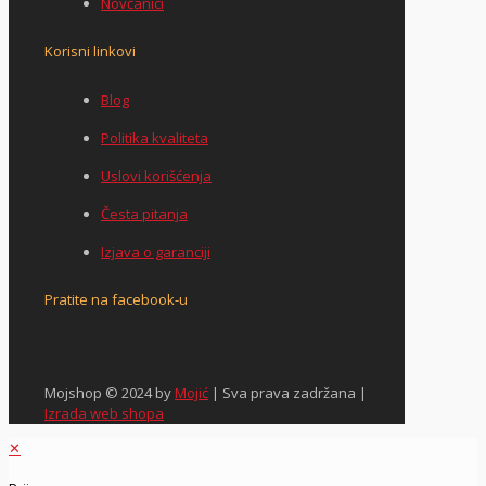
Novčanici
Korisni linkovi
Blog
Politika kvaliteta
Uslovi korišćenja
Česta pitanja
Izjava o garanciji
Pratite na facebook-u
Mojshop © 2024 by
Mojić
| Sva prava zadržana |
Izrada web shopa
✕