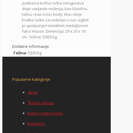
podesiva kožna ručka omogućava
dvije varijante nošenja, kao klasičnu
tašnu i kao cross body. Ima i dvije
kratke ručke za nošenje u ruci. Izgled
je upotpunjen metalnim medaljonom
Falco House. Dimenzija: 29 x 20 x 10
cm. Težina: 0.830 kg.
Dodatne informacije
Težina
0.830 kg
Popularne kategorije
Akcije
Školski ruksaci
Koferi i putne torbe
Rokovnici