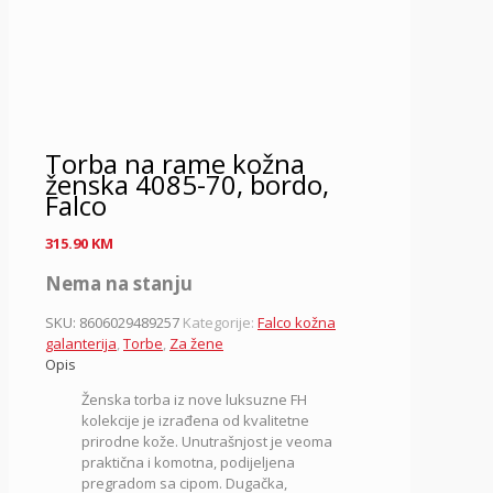
Torba na rame kožna
ženska 4085-70, bordo,
Falco
315.90
KM
Nema na stanju
SKU:
8606029489257
Kategorije:
Falco kožna
galanterija
,
Torbe
,
Za žene
Opis
Ženska torba iz nove luksuzne FH
kolekcije je izrađena od kvalitetne
prirodne kože. Unutrašnjost je veoma
praktična i komotna, podijeljena
pregradom sa cipom. Dugačka,