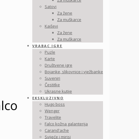
Za muškarce
Satovi
Za žene
Za muškarce
Kaiševi
Za žene
Za muškarce
VRABAC IGRE
Puzle
Karte
Društvene igre
Bojanke, slikovnice i vježbanke
Suveniri
Čestitke
Ukrasne kutije
EKSKLUZIVNO
lco
Hugo boss
Wenger
Travelite
Falco kožna galanterija
Carand'ache
Svijeće i mirisi