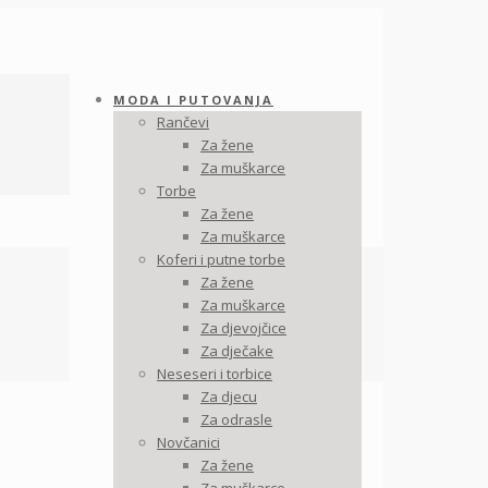
MODA I PUTOVANJA
Rančevi
Za žene
Za muškarce
Torbe
Za žene
Za muškarce
Koferi i putne torbe
Za žene
Za muškarce
Za djevojčice
Za dječake
Neseseri i torbice
Za djecu
Za odrasle
Novčanici
Za žene