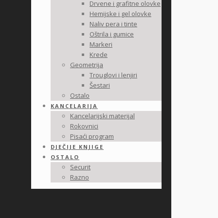
Drvene i grafitne olovke
Hemijske i gel olovke
Naliv pera i tinte
Oštrila i gumice
Markeri
Krede
Geometrija
Trouglovi i lenjiri
Šestari
Ostalo
KANCELARIJA
Kancelarijski materijal
Rokovnici
Pisaći program
DJEČIJE KNJIGE
OSTALO
Securit
Razno