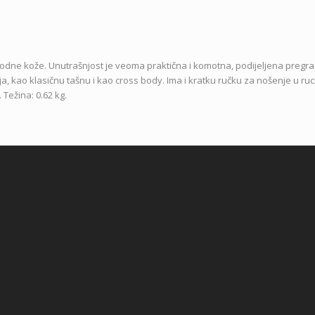
irodne kože. Unutrašnjost je veoma praktična i komotna, podijeljena preg
kao klasičnu tašnu i kao cross body. Ima i kratku ručku za nošenje u ruci.
Težina: 0.62 kg.