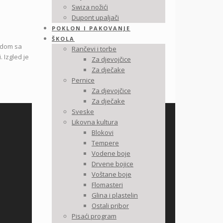
Swiza nožići
Dupont upaljači
POKLON I PAKOVANJE
ŠKOLA
radom sa
Rančevi i torbe
 Izgled je
Za djevojčice
Za dječake
Pernice
Za djevojčice
Za dječake
Sveske
Likovna kultura
Blokovi
Tempere
Vodene boje
Drvene bojice
Voštane boje
Flomasteri
Glina i plastelin
Ostali pribor
Pisaći program