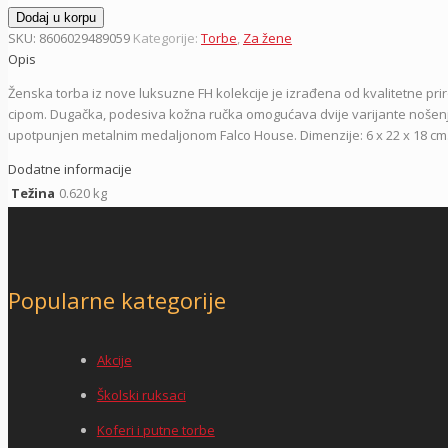
Torba
Dodaj u korpu
na
SKU:
8606029489059
Kategorije:
Torbe
,
Za žene
rame
Opis
kožna
Ženska torba iz nove luksuzne FH kolekcije je izrađena od kvalitetne pr
ženska,
cipom. Dugačka, podesiva kožna ručka omogućava dvije varijante nošenja, 
4083-
upotpunjen metalnim medaljonom Falco House. Dimenzije: 6 x 22 x 18 cm. 
70
bordo,
Dodatne informacije
Falco
Težina
0.620 kg
količina
Popularne kategorije
Akcije
Školski ruksaci
Koferi i putne torbe