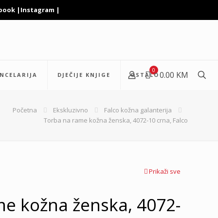
book
|
Instagram
|
0
0.00 KM
NCELARIJA
DJEČIJE KNJIGE
OSTALO
Početna
Ekskluzivno
Falco kožna galanterija
Torba na rame kožna ženska, 4072-10 crna, Falco
Prikaži sve
e kožna ženska, 4072-