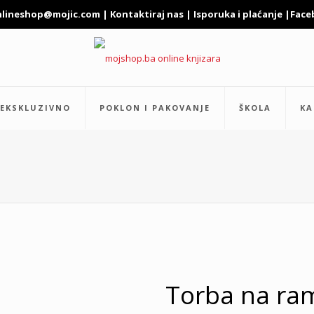
nlineshop@mojic.com
|
Kontaktiraj nas
|
Isporuka i plaćanje
|
Face
EKSKLUZIVNO
POKLON I PAKOVANJE
ŠKOLA
KA
Torba na ram