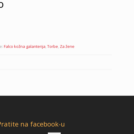
o
je:
Falco kožna galanterija
,
Torbe
,
Za žene
Pratite na facebook-u