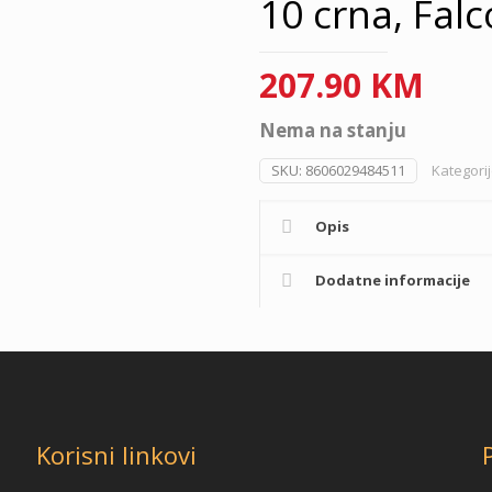
10 crna, Falc
207.90
KM
Nema na stanju
SKU:
8606029484511
Kategori
Opis
Dodatne informacije
Korisni linkovi