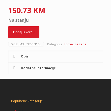
150.73
KM
Na stanju
Dodaj u korpu
SKU:
8435692783160
Kategorije:
Torbe
,
Za žene
Opis
Dodatne informacije
Popularne kategorije