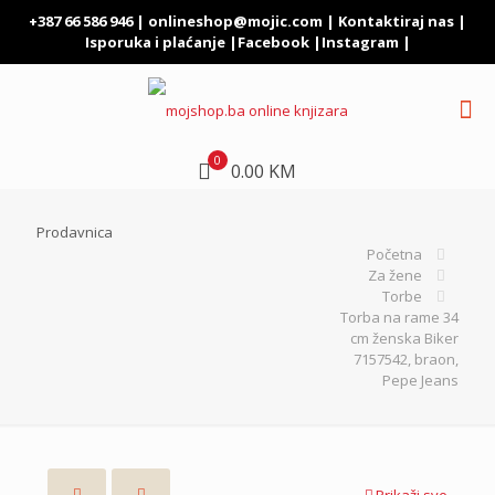
+387 66 586 946 |
onlineshop@mojic.com
|
Kontaktiraj nas
|
Isporuka i plaćanje
|
Facebook
|
Instagram
|
0
0.00 KM
Prodavnica
Početna
Za žene
Torbe
Torba na rame 34
cm ženska Biker
7157542, braon,
Pepe Jeans
Prikaži sve