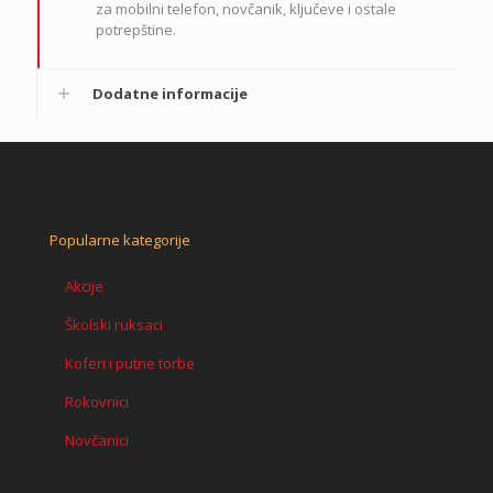
za mobilni telefon, novčanik, ključeve i ostale
potrepštine.
Dodatne informacije
Popularne kategorije
Akcije
Školski ruksaci
Koferi i putne torbe
Rokovnici
Novčanici