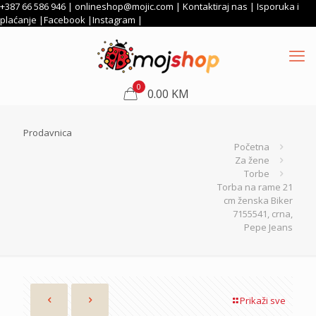
+387 66 586 946 |
onlineshop@mojic.com
|
Kontaktiraj nas
|
Isporuka i
plaćanje
|
Facebook
|
Instagram
|
0
0.00 KM
Prodavnica
Početna
Za žene
Torbe
Torba na rame 21
cm ženska Biker
7155541, crna,
Pepe Jeans
Prikaži sve