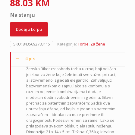
88.03
KM
Na stanju
Dodaj u korpu
SKU:
8435692783115
Kategorije:
Torbe
,
Za žene
Opis
Ženska Biker crossbody torba
u crnoj boji odličan
je izbor za žene koje žele imati sve važno pri ruci,
a istovremeno izgledati elegantno. Zahvaljujući
bezvremenskom dizajnu, lako se kombinuje s
raznim odjevnim kombinacijama i dodaje
moderan dodir svakodnevnim izgledima.
Glavni
pretinac sa patentnim zatvaračem:
Sadrži dva
unutrašnja džepa, od kojih je jedan sa patentnim
zatvaračem – idealan za male predmete ili
dragocjenosti.
Podesivi remen za rame;
Lako se
prilagođava svakom obliku tijela i stilu nošenja.
Dimenzija: 21 x 14 x 5 cm. Težina: 0,36 kg. Idealno