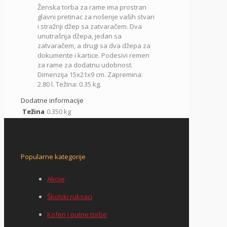
Ženska torba za rame ima p
rostran
Bera
glavni pretinac za nošenje vaših stvari
7235541,
i stražnji džep sa zatvaračem.
Dva
crna,
unutrašnja džepa, jedan sa
Pepe
zatvaračem, a drugi sa dva džepa za
Jeans
dokumente i kartice.
Podesivi remen
količina
za rame za dodatnu udobnost.
Dimenzija 15x21x9 cm. Zapremina:
2.80 l. Težina: 0.35 kg.
Dodatne informacije
Težina
0.350 kg
Popularne kategorije
Akcije
Školski ruksaci
Koferi i putne torbe