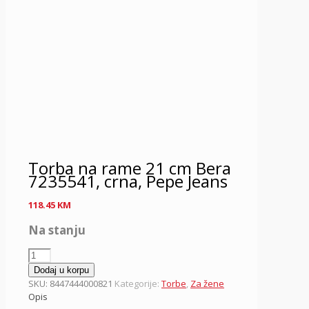
Torba na rame 21 cm Bera
7235541, crna, Pepe Jeans
118.45
KM
Na stanju
Torba
na
Dodaj u korpu
rame
SKU:
8447444000821
Kategorije:
Torbe
,
Za žene
21
Opis
cm