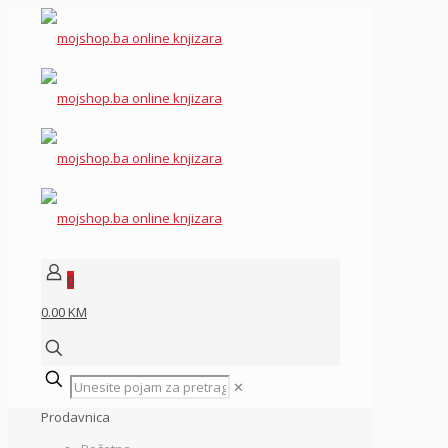
0
0.00 KM
✕
Prodavnica