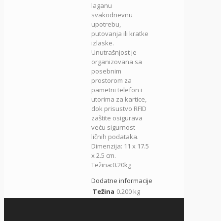
laganu
svakodnevnu
upotrebu,
putovanja ili kratke
izlaske.
Unutrašnjost je
organizovana sa
posebnim
prostorom za
pametni telefon i
utorima za kartice,
dok prisustvo RFID
zaštite osigurava
veću sigurnost
ličnih podataka.
Dimenzija: 11 x 17.5
x 2.5 cm.
Težina:0.20kg
Dodatne informacije
Težina
0.200 kg