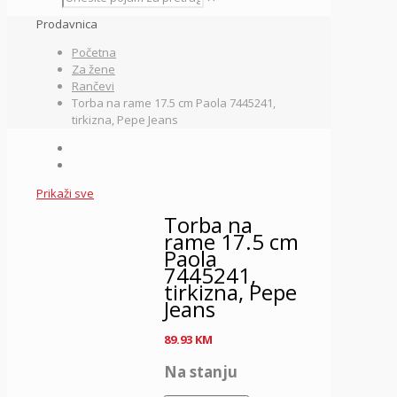
Prodavnica
Početna
Za žene
Rančevi
Torba na rame 17.5 cm Paola 7445241,
tirkizna, Pepe Jeans
Prikaži sve
Torba na
rame 17.5 cm
Paola
7445241,
tirkizna, Pepe
Jeans
89.93
KM
Na stanju