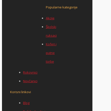
Popularne kategorije
Akcije
Školski
ruksaci
Koferi i
putne
torbe
Rokovnici
Novčanici
Korisni linkovi
Blog