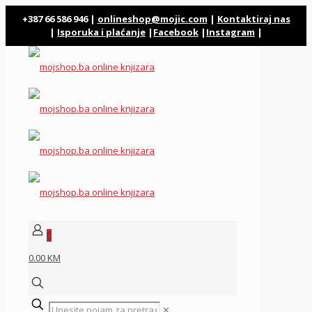
+387 66 586 946 |
onlineshop@mojic.com
|
Kontaktiraj nas
|
Isporuka i plaćanje
|
Facebook
|
Instagram
|
0
0.00 KM
✕