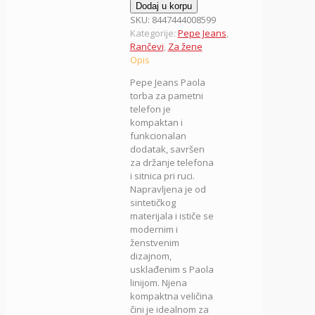
Torba
Dodaj u korpu
na
SKU:
8447444008599
rame
Kategorije:
Pepe Jeans
,
17.5
Rančevi
,
Za žene
cm
Opis
Paola
Pepe Jeans
Paola
7445241,
torba za pametni
tirkizna,
telefon je
Pepe
kompaktan i
Jeans
funkcionalan
količina
dodatak, savršen
za držanje telefona
i sitnica pri ruci.
Napravljena je od
sintetičkog
materijala i ističe se
modernim i
ženstvenim
dizajnom,
usklađenim s Paola
linijom. Njena
kompaktna veličina
čini je idealnom za