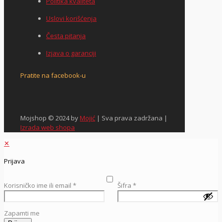
Politika kvaliteta
Uslovi korišćenja
Česta pitanja
Izjava o garanciji
Pratite na facebook-u
Mojshop © 2024 by
Mojić
| Sva prava zadržana |
Izrada web shopa
✕
Prijava
Korisničko ime ili email
*
Šifra
*
Zapamti me