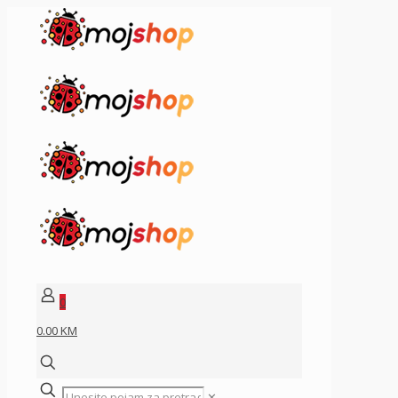
0
0.00 KM
✕