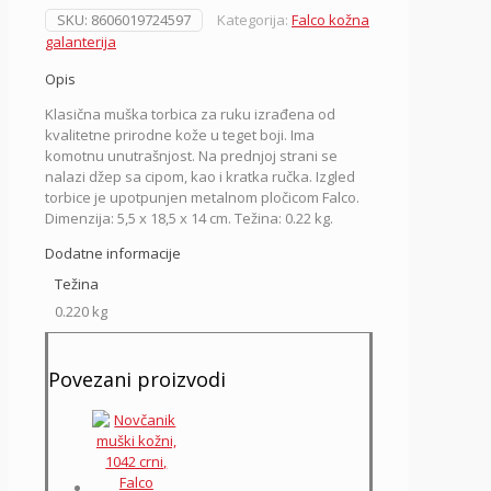
SKU:
8606019724597
Kategorija:
Falco kožna
galanterija
Opis
Klasična muška torbica za ruku izrađena od
kvalitetne prirodne kože u teget boji. Ima
komotnu unutrašnjost. Na prednjoj strani se
nalazi džep sa cipom, kao i kratka ručka. Izgled
torbice je upotpunjen metalnom pločicom Falco.
Dimenzija: 5,5 x 18,5 x 14 cm. Težina: 0.22 kg.
Dodatne informacije
Težina
0.220 kg
Povezani proizvodi