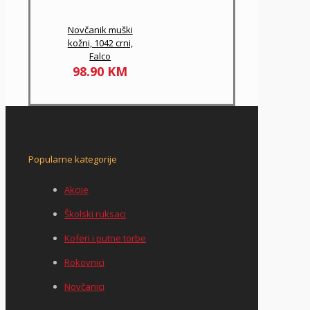
Novčanik muški
kožni, 1042 crni,
Falco
98.90
KM
Popularne kategorije
Akcije
Školski ruksaci
Koferi i putne torbe
Rokovnici
Novčanici